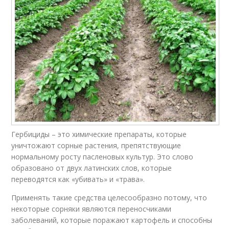
Гербициды в
Гербициды на
севообороте
зерновые культуры
Гербицид для собак
Гербициды на основе
Картофель при
Химия для картофеля
посадке
Гербициды – это химические препараты, которые
уничтожают сорные растения, препятствующие
нормальному росту пасленовых культур. Это слово
образовано от двух латинских слов, которые
Гербицид против
Агритокс на
осота
картофеле
переводятся как «убивать» и «трава».
Применять такие средства целесообразно потому, что
некоторые сорняки являются переносчиками
заболеваний, которые поражают картофель и способны
Базагран на
Гербициды от