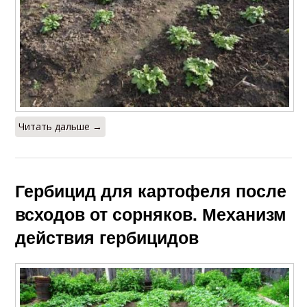
Гербицид против
Гербициды на
вьюнка
картофеле
Гербициды при
Гербициды от вьюнка
выращивании
Читать дальше →
Селективный
Стомп на картофеле
гербицид
Гербицид для картофеля после
всходов от сорняков. Механизм
действия гербицидов
Метрибузин на
Семенной картофель
картофеле