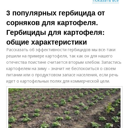
Показать все
3 популярных гербицида от
Послевсходовый
Гербициды для
гербицид
кукурузы
сорняков для картофеля.
Гербициды для картофеля:
общие характеристики
Гербицид по
Картофель от
картошке
сорняков
Рассказать об эффективности гербицидов мы все-таки
решили на примере картофеля, так как он для нашего
отечества поистине считается вторым хлебом. Запастись
картофелем на зиму – значит не беспокоиться о своем
Гербициды на
питании или о продуктовом запасе населения, если речь
Гербицид от березки
картофель
идет о картофельных полях для коммерческой цели.
Картофельный
Гербициды против
гербицид
сорняка