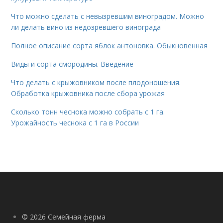
Что можно сделать с невызревшим виноградом. Можно
ли делать вино из недозревшего винограда
Полное описание сорта яблок антоновка. Обыкновенная
Виды и сорта смородины. Введение
Что делать с крыжовником после плодоношения.
Обработка крыжовника после сбора урожая
Сколько тонн чеснока можно собрать с 1 га.
Урожайность чеснока с 1 га в России
© 2026 Семейная ферма