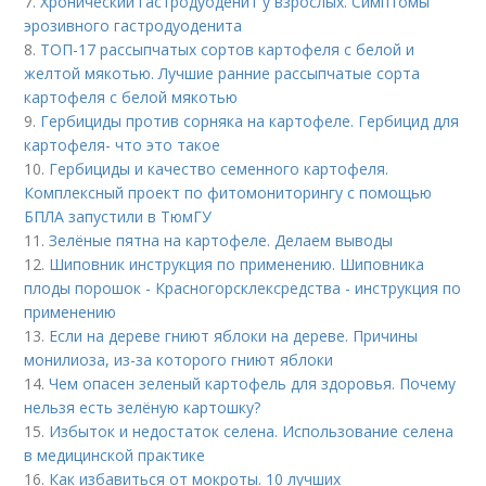
7.
Хронический гастродуоденит у взрослых. Симптомы
эрозивного гастродуоденита
8.
ТОП-17 рассыпчатых сортов картофеля с белой и
желтой мякотью. Лучшие ранние рассыпчатые сорта
картофеля с белой мякотью
9.
Гербициды против сорняка на картофеле. Гербицид для
картофеля- что это такое
10.
Гербициды и качество семенного картофеля.
Комплексный проект по фитомониторингу с помощью
БПЛА запустили в ТюмГУ
11.
Зелёные пятна на картофеле. Делаем выводы
12.
Шиповник инструкция по применению. Шиповника
плоды порошок - Красногорсклексредства - инструкция по
применению
13.
Если на дереве гниют яблоки на дереве. Причины
монилиоза, из-за которого гниют яблоки
14.
Чем опасен зеленый картофель для здоровья. Почему
нельзя есть зелёную картошку?
15.
Избыток и недостаток селена. Использование селена
в медицинской практике
16.
Как избавиться от мокроты. 10 лучших