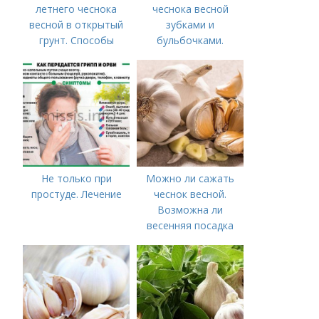
летнего чеснока
чеснока весной
весной в открытый
зубками и
грунт. Способы
бульбочками.
посадки чеснока
Оптимальные сроки
посадки озимого
чеснока
Не только при
Можно ли сажать
простуде. Лечение
чеснок весной.
Возможна ли
весенняя посадка
чеснока — когда
лучше делать