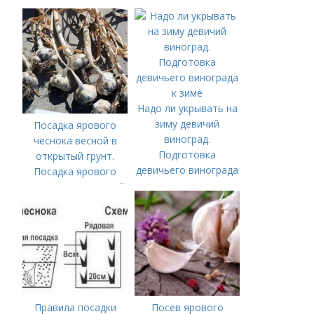
рецептов чая из
боярышника, его
польза и вред
Надо ли укрывать на
зиму девичий
Посадка ярового
виноград.
чеснока весной в
Подготовка
открытый грунт.
девичьего винограда
Посадка ярового
к зиме
чеснока в открытый
грунт
Правила посадки
Посев ярового