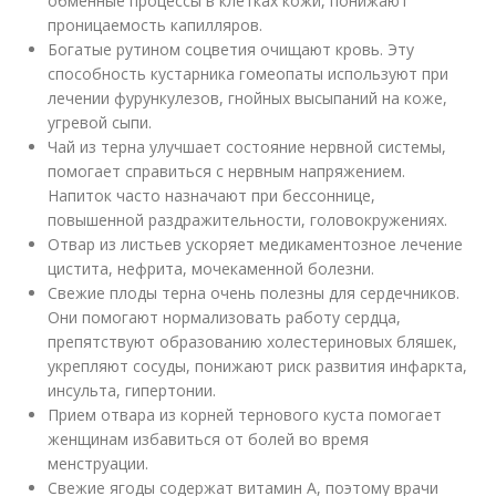
обменные процессы в клетках кожи, понижают
проницаемость капилляров.
Богатые рутином соцветия очищают кровь. Эту
способность кустарника гомеопаты используют при
лечении фурункулезов, гнойных высыпаний на коже,
угревой сыпи.
Чай из терна улучшает состояние нервной системы,
помогает справиться с нервным напряжением.
Напиток часто назначают при бессоннице,
повышенной раздражительности, головокружениях.
Отвар из листьев ускоряет медикаментозное лечение
цистита, нефрита, мочекаменной болезни.
Свежие плоды терна очень полезны для сердечников.
Они помогают нормализовать работу сердца,
препятствуют образованию холестериновых бляшек,
укрепляют сосуды, понижают риск развития инфаркта,
инсульта, гипертонии.
Прием отвара из корней тернового куста помогает
женщинам избавиться от болей во время
менструации.
Свежие ягоды содержат витамин A, поэтому врачи