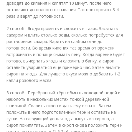
доводят до кипения и кипятят 10 минут, после чего
оставляют до полного остывания. Так повторояют 3-4
раза и варят до готовности.
2 способ : Ягоды промыть и сложить в тазик. Засыпать
сахаром и влить столько воды, сколько потребуется для
растворения сахара. Варить на слабом огне до
готовности. Во время кипения таз время от времени
встряхивать и почаще снимать пену. Когда варенье будет
готово, вычерпать ягоды и сложить в банку, а сироп
оставить увариваться еще примерно час. Затем вылить
сироп на ягоды. Для лучшего вкуса можно добавить 1-2
капли розового масла.
3 способ : Перебранный тёрн обмыть холодной водой и
наколоть в нескольких местах тонкой деревянной
шпилькой. Сварить сироп и дать ему остыть. Затем
положить в него подготовленный тёрн и оставить на
сутки. На следующий день ягоды вынуть из сиропа, а
сироп покипятить. Затем в сироп снова положить тёрн и
варить до готовности (1,5 2 ч), снимая пену.