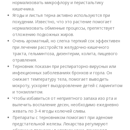
нормализовать микрофлору и перистальтику
кишечника.
Ягоды и листья терна активно используются при
похудении. Известно, что это растение помогает
нормализовать обменные процессы, препятствует
отложению подкожных жиров.
Очень ароматный, но слегка терпкий сок эффективен
при лечении расстройств желудочно-кишечного
тракта, гельминтоза, дизентерии, колита, пищевого
отравления.
Терновник показан при респираторно-вирусных или
инфекционных заболеваниях бронхов и горла. Он
снижает температуру тела, помогает выводить
мокроту, ускоряет выздоровление детей с ларингитом
и тонзиллитом.
Чтобы избавиться от неприятного запаха изо рта и
вылечить воспаление десен, необходимо ежедневно
жевать по 3-4 ягоды колючей сливы.
Препараты с терновником помогают при аденоме
предстательной железы. Лекарства регулируют