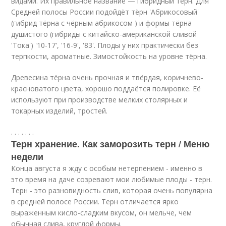
видами. Их правильное название — гибридный тёрн. Для
Средней полосы России подойдёт тёрн 'Абрикосовый'
(гибрид тёрна с чёрным абрикосом ) и формы тёрна
душистого (гибриды с китайско-американской сливой
'Тока') '10-17', '16-9', '83'. Плоды у них практически без
терпкости, ароматные. Зимостойкость на уровне тёрна
.
Древесина тёрна очень прочная и твёрдая, коричнево-
красноватого цвета, хорошо поддаётся полировке. Её
используют при производстве мелких столярных и
токарных изделий, тростей.
.
.
.
.
.
.
.
Терн хранение. Как заморозить терн / Меню
недели
Конца августа я жду с особым нетерпением - именно в
это время на даче созревают мои любимые плоды - терн.
Терн - это разновидность слив, которая очень популярна
в средней полосе России. Терн отличается ярко
выраженным кисло-сладким вкусом, он мельче, чем
обычная слива, круглой формы.