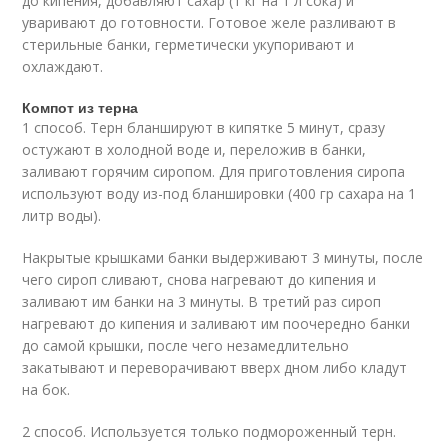
до кипения, добавляют сахар (1 кг на 1 л сока) и
уваривают до готовности. Готовое желе разливают в
стерильные банки, герметически укупоривают и
охлаждают.
Компот из терна
1 способ. Терн бланшируют в кипятке 5 минут, сразу
остужают в холодной воде и, переложив в банки,
заливают горячим сиропом. Для приготовления сиропа
используют воду из-под бланшировки (400 гр сахара на 1
литр воды).
Накрытые крышками банки выдерживают 3 минуты, после
чего сироп сливают, снова нагревают до кипения и
заливают им банки на 3 минуты. В третий раз сироп
нагревают до кипения и заливают им поочередно банки
до самой крышки, после чего незамедлительно
закатывают и переворачивают вверх дном либо кладут
на бок.
2 способ. Используется только подмороженный терн.