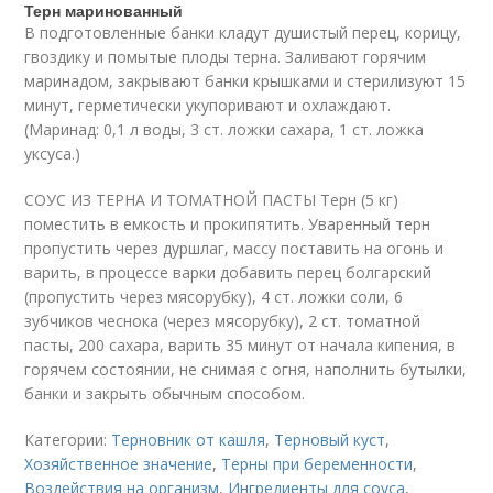
Терн маринованный
В подготовленные банки кладут душистый перец, корицу,
гвоздику и помытые плоды терна. Заливают горячим
маринадом, закрывают банки крышками и стерилизуют 15
минут, герметически укупоривают и охлаждают.
(Маринад: 0,1 л воды, 3 ст. ложки сахара, 1 ст. ложка
уксуса.)
СОУС ИЗ ТЕРНА И ТОМАТНОЙ ПАСТЫ Терн (5 кг)
поместить в емкость и прокипятить. Уваренный терн
пропустить через дуршлаг, массу поставить на огонь и
варить, в процессе варки добавить перец болгарский
(пропустить через мясорубку), 4 ст. ложки соли, 6
зубчиков чеснока (через мясорубку), 2 ст. томатной
пасты, 200 сахара, варить 35 минут от начала кипения, в
горячем состоянии, не снимая с огня, наполнить бутылки,
банки и закрыть обычным способом.
Категории:
Терновник от кашля
,
Терновый куст
,
Хозяйственное значение
,
Терны при беременности
,
Воздействия на организм
,
Ингредиенты для соуса
,