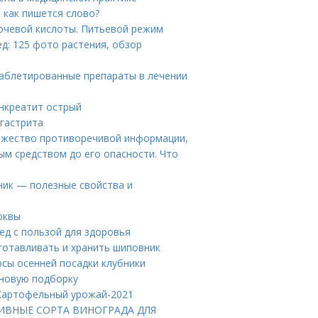
: как пишется слово?
очевой кислоты. Питьевой режим
ед: 125 фото растения, обзор
Таблетированные препараты в лечении
анкреатит острый
 гастрита
ножество противоречивой информации,
ым средством до его опасности. Что
ник — полезные свойства и
юквы
ед с пользой для здоровья
готавливать и хранить шиповник
юсы осенней посадки клубники
 новую подборку
 Картофельный урожай-2021
КТИВНЫЕ СОРТА ВИНОГРАДА ДЛЯ