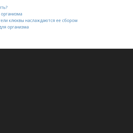
ить?
я организма
ители клюквы наслаждаются ее сбором
для организма