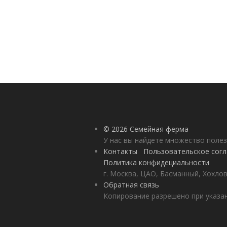
© 2026 Семейная ферма
У нас вы найдете множество полез
Контакты
Пользовательское сог
Политика конфидециальности
г. Москва, ЦАО, Басманный, Хохлов
Обратная связь
Копирование разрешено при указан