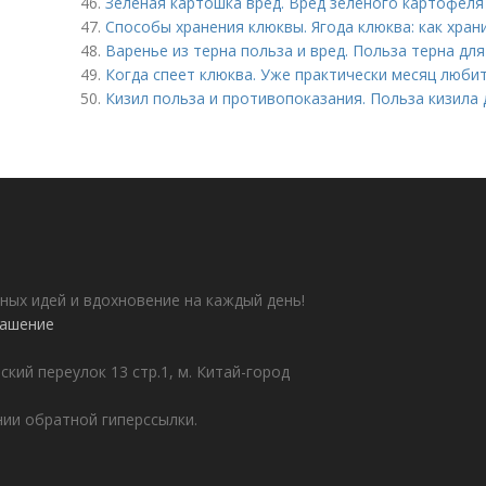
46.
Зеленая картошка вред. Вред зелёного картофеля
47.
Способы хранения клюквы. Ягода клюква: как хран
48.
Варенье из терна польза и вред. Польза терна дл
49.
Когда спеет клюква. Уже практически месяц люб
50.
Кизил польза и противопоказания. Польза кизила 
ных идей и вдохновение на каждый день!
лашение
ский переулок 13 стр.1, м. Китай-город
ии обратной гиперссылки.