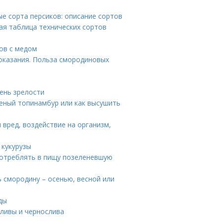
ые сорта персиков: описание сортов
ая таблица технических сортов
хов с медом
оказания. Польза смородиновых
пень зрелости
еный топинамбур или как высушить
 вред, воздействие на организм,
 кукурузы
потреблять в пищу позеленевшую
 смородину – осенью, весной или
ды
сливы и чернослива