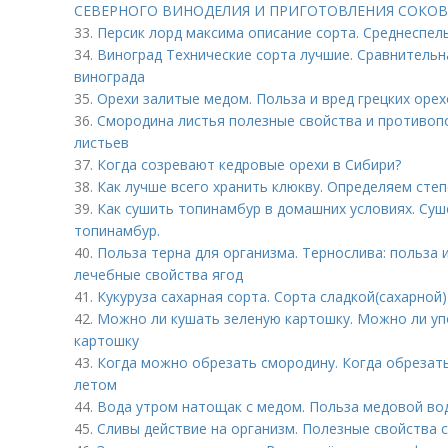
CЕВЕРНОГО ВИНОДЕЛИЯ И ПРИГОТОВЛЕНИЯ СОКОВ
33.
Персик лорд максима описание сорта. Среднеспел
34.
Виноград Технические сорта лучшие. Сравнительн
винограда
35.
Орехи залитые медом. Польза и вред грецких оре
36.
Смородина листья полезные свойства и противоп
листьев
37.
Когда созревают кедровые орехи в Сибири?
38.
Как лучше всего хранить клюкву. Определяем сте
39.
Как сушить топинамбур в домашних условиях. Суш
топинамбур.
40.
Польза терна для организма. Тернослива: польза и
лечебные свойства ягод
41.
Кукуруза сахарная сорта. Сорта сладкой(сахарной)
42.
Можно ли кушать зеленую картошку. Можно ли у
картошку
43.
Когда можно обрезать смородину. Когда обрезать
летом
44.
Вода утром натощак с медом. Польза медовой во
45.
Сливы действие на организм. Полезные свойства 