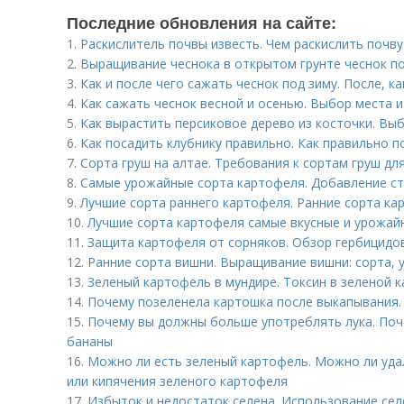
Последние обновления на сайте:
1.
Раскислитель почвы известь. Чем раскислить почву
2.
Выращивание чеснока в открытом грунте чеснок по
3.
Как и после чего сажать чеснок под зиму. После, к
4.
Как сажать чеснок весной и осенью. Выбор места 
5.
Как вырастить персиковое дерево из косточки. Вы
6.
Как посадить клубнику правильно. Как правильно п
7.
Сорта груш на алтае. Требования к сортам груш дл
8.
Самые урожайные сорта картофеля. Добавление ст
9.
Лучшие сорта раннего картофеля. Ранние сорта ка
10.
Лучшие сорта картофеля самые вкусные и урожай
11.
Защита картофеля от сорняков. Обзор гербицидо
12.
Ранние сорта вишни. Выращивание вишни: сорта, 
13.
Зеленый картофель в мундире. Токсин в зеленой 
14.
Почему позеленела картошка после выкапывания.
15.
Почему вы должны больше употреблять лука. Поче
бананы
16.
Можно ли есть зеленый картофель. Можно ли уда
или кипячения зеленого картофеля
17.
Избыток и недостаток селена. Использование сел