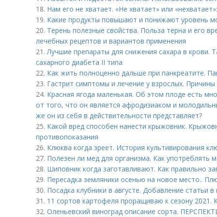
18.
Нам его не хватает. «Не хватает» или «нехватает»
19.
Какие продукты повышают и понижают уровень м
20.
Терень полезные свойства. Польза терна и его вр
лечебных рецептов и вариантов применения
21.
Лучшие препараты для снижения сахара в крови. 
сахарного диабета II типа
22.
Как жить полноценно дальше при панкреатите. П
23.
Гастрит симптомы и лечение у взрослых. Причины
24.
Красная ягода маленькая. Об этом плоде есть м
от того, что он является афродизиаком и молодильн
же он из себя в действительности представляет?
25.
Какой вред способен нанести крыжовник. Крыжов
противопоказания
26.
Клюква когда зреет. История культивирования кл
27.
Полезен ли мед для организма. Как употреблять м
28.
Шиповник когда заготавливают. Как правильно за
29.
Пересадка земляники осенью на новое место.. Пл
30.
Посадка клубники в августе. Добавление статьи в
31.
11 сортов картофеля проращиваю к сезону 2021.
32.
Оленьевский виноград описание сорта. ПЕРСПЕ