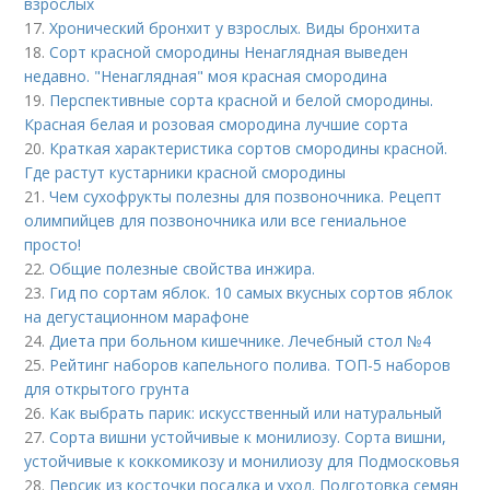
взрослых
17.
Хронический бронхит у взрослых. Виды бронхита
18.
Сорт красной смородины Ненаглядная выведен
недавно. "Ненаглядная" моя красная смородина
19.
Перспективные сорта красной и белой смородины.
Красная белая и розовая смородина лучшие сорта
20.
Краткая характеристика сортов смородины красной.
Где растут кустарники красной смородины
21.
Чем сухофрукты полезны для позвоночника. Рецепт
олимпийцев для позвоночника или все гениальное
просто!
22.
Общие полезные свойства инжира.
23.
Гид по сортам яблок. 10 самых вкусных сортов яблок
на дегустационном марафоне
24.
Диета при больном кишечнике. Лечебный стол №4
25.
Рейтинг наборов капельного полива. ТОП-5 наборов
для открытого грунта
26.
Как выбрать парик: искусственный или натуральный
27.
Сорта вишни устойчивые к монилиозу. Сорта вишни,
устойчивые к коккомикозу и монилиозу для Подмосковья
28.
Персик из косточки посадка и уход. Подготовка семян