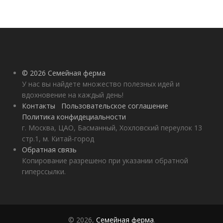
© 2026 Семейная ферма
У нас вы найдете множество полезных идей и
вдохновение на каждый день!
Контакты
Пользовательское соглашение
Политика конфидециальности
г. Москва, ЦАО, Басманный, Хохловский переулок 13
стр.1, м. Китай-город
Обратная связь
Копирование разрешено при указании обратной
гиперссылки.
© 2026,
Семейная ферма
.