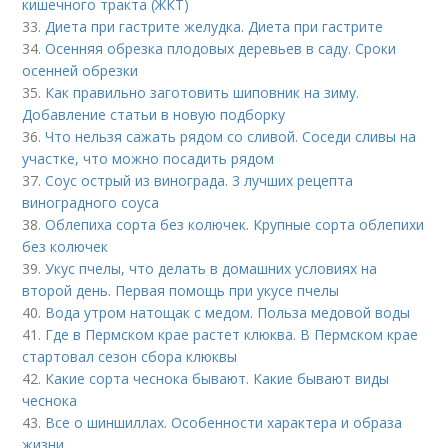
кишечного тракта (ЖКТ)
33.
Диета при гастрите желудка. Диета при гастрите
34.
Осенняя обрезка плодовых деревьев в саду. Сроки
осенней обрезки
35.
Как правильно заготовить шиповник на зиму.
Добавление статьи в новую подборку
36.
Что нельзя сажать рядом со сливой. Соседи сливы на
участке, что можно посадить рядом
37.
Соус острый из винограда. 3 лучших рецепта
виноградного соуса
38.
Облепиха сорта без колючек. Крупные сорта облепихи
без колючек
39.
Укус пчелы, что делать в домашних условиях на
второй день. Первая помощь при укусе пчелы
40.
Вода утром натощак с медом. Польза медовой воды
41.
Где в Пермском крае растет клюква. В Пермском крае
стартовал сезон сбора клюквы
42.
Какие сорта чеснока бывают. Какие бывают виды
чеснока
43.
Все о шиншиллах. Особенности характера и образа
жизни