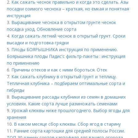
2.
Как сажать чеснок правильно и когда это сделать. Азы
посадки озимого чеснока – краткая, но ёмкая и понятная
инструкция
3.
Выращивание чеснока в открытом грунте чеснок
посадка уход. Обновление сорта
4.
Когда сажать летний чеснок в открытый грунт. Сроки
высадки и подготовка грядки
5.
Плоды БОЯРЫШНИКА инструкция по применению.
Боярышника плоды Падис'с фильтр-пакеты : инструкция
по применению
6.
Причины отеков и как с ними бороться. Отек
7.
Как сажать клубнику в открытый грунт и теплицу.
Тепличная клубника – подбираем оптимальные сорта и
гибриды
8.
Выращивание рассады клубники из семян в домашних
условиях. Какие сорта лучше размножать семенами
9.
Урожай клюквы ниже прошлогоднего. Выбор ягоды для
хранения
10.
В каком месяце сбор клюквы. Сбор ягод в старину
11.
Ранние сорта картошки для средней полосы России.
ТОП-30 ранних сортов картофеля для вашего огорода