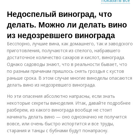
Показать все
Недоспелый виноград, что
Из черный виноград
Из зеленый виноград
делать. Можно ли делать вино
из недозревшего винограда
Бесспорно, лучшие вина, как домашнего, так и заводского
Незрелый виноград
приготовления, получаются из спелого, набравшего
достаточное количество сахаров и кислот, винограда.
Однако садоводы знают, что в реальности бывает, что
по разным причинам пришлось снять гроздья с кустов
раньше срока. В этом случае многие виноделы опасаются
делать вино из недозревшего винограда.
Но эти опасения абсолютно напрасны, если знать
некоторые секреты виноделия. Итак, давайте подробнее
разберем, из какого винограда вообще не стоит
начинать делать вино — оно однозначно не получится
вовсе, или очень быстро испортится и все труды,
старания и танцы с бубнами будут понапрасну.