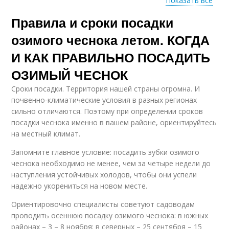
Показать все
Правила и сроки посадки
Чеснок под посадку
Осенний посадка
озимого чеснока летом. КОГДА
И КАК ПРАВИЛЬНО ПОСАДИТЬ
ОЗИМЫЙ ЧЕСНОК
Требования к посадке
Чеснок для посадки
Сроки посадки. Территория нашей страны огромна. И
почвенно-климатические условия в разных регионах
сильно отличаются. Поэтому при определении сроков
посадки чеснока именно в вашем районе, ориентируйтесь
Земли под осеннюю
на местный климат.
Чеснок к посадке
посадку
Запомните главное условие: посадить зубки озимого
чеснока необходимо не менее, чем за четыре недели до
наступления устойчивых холодов, чтобы они успели
надежно укорениться на новом месте.
Осенняя посадка
Время для посадки
Ориентировочно специалисты советуют садоводам
проводить осеннюю посадку озимого чеснока: в южных
районах – 3 – 8 ноября; в северных – 25 сентября – 15