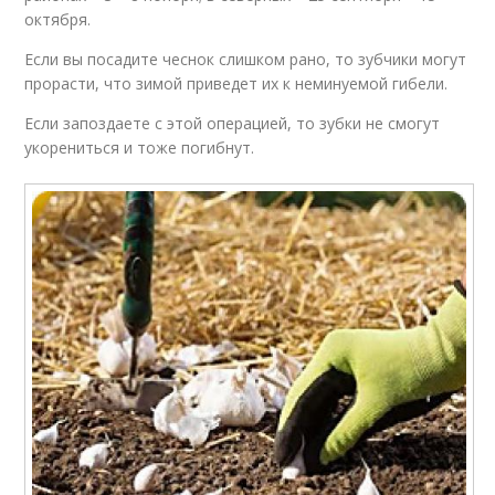
октября.
Грунт для посадки
Грядки для посадки
Если вы посадите чеснок слишком рано, то зубчики могут
прорасти, что зимой приведет их к неминуемой гибели.
Если запоздаете с этой операцией, то зубки не смогут
Чеснок перед
укорениться и тоже погибнут.
Место для посадки
посадкой
Клубники к посадке
Весенняя посадка
Посадочные дни
Ошибки при посадке