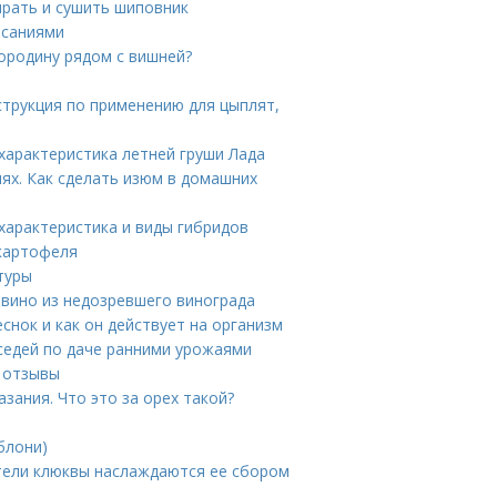
ирать и сушить шиповник
исаниями
ородину рядом с вишней?
струкция по применению для цыплят,
 характеристика летней груши Лада
иях. Как сделать изюм в домашних
характеристика и виды гибридов
 картофеля
туры
 вино из недозревшего винограда
еснок и как он действует на организм
седей по даче ранними урожаями
и отзывы
зания. Что это за орех такой?
блони)
ители клюквы наслаждаются ее сбором