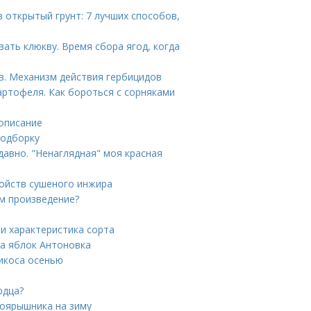
в открытый грунт: 7 лучших способов,
вать клюкву. Время сбора ягод, когда
в. Механизм действия гербицидов
ртофеля. Как бороться с сорняками
 описание
подборку
авно. "Ненаглядная" моя красная
войств сушеного инжира
м произведение?
 и характеристика сорта
та яблок Антоновка
икоса осенью
рдца?
боярышника на зиму