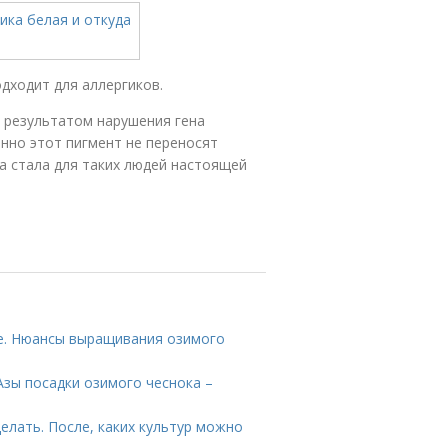
дходит для аллергиков.
я результатом нарушения гена
енно этот пигмент не переносят
са стала для таких людей настоящей
те. Нюансы выращивания озимого
 Азы посадки озимого чеснока –
делать. После, каких культур можно