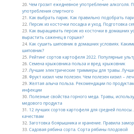
20.
Чем грозит ежедневное употребление алкоголя. П
употребления спиртного
21.
Как выбрать парик. Как правильно подобрать пар
22.
Персик из косточки посадка и уход. Подготовка се
23.
Как выращивать персик из косточки в домашних ус
вырастить саженец в горшке?
24.
Как сушить шиповник в домашних условиях. Каки
шиповник?
25.
Рейтинг сортов картофеля 2022. Популярные ультр
26.
Семена крыжовника польза и вред. крыжовник
27.
Лучшие электрические триммеры для травы. Лучши
28.
Фрукт кизил чем полезен. Чем полезен кизил – ле
29.
Желтая алыча польза. Рекомендации по продуктам
инфекции
30.
Полезные свойства горного меда. Травы, использ
медового продукта
31.
12 лучших сортов картофеля для средней полосы.
качествам
32.
Заготовка боярышника и хранение. Правила замо
33.
Садовая рябина сорта. Сорта рябины плодовой