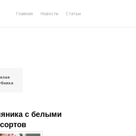
Главная
Новости
Статьи
елая
убника
ляника с белыми
 сортов