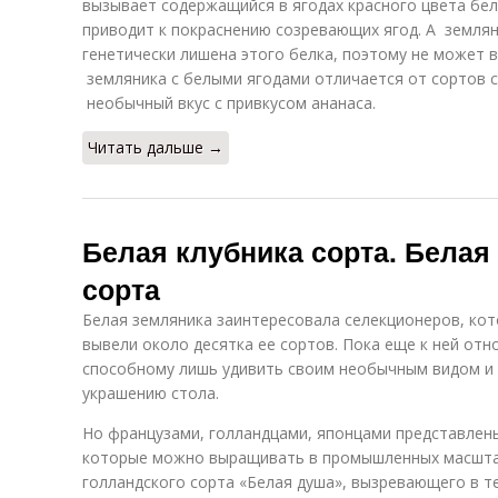
вызывает содержащийся в ягодах красного цвета белок
приводит к покраснению созревающих ягод. А землян
генетически лишена этого белка, поэтому не может 
земляника с белыми ягодами отличается от сортов с
необычный вкус с привкусом ананаса.
Читать дальше →
Белая клубника сорта. Белая
сорта
Белая земляника заинтересовала селекционеров, кот
вывели около десятка ее сортов. Пока еще к ней отн
способному лишь удивить своим необычным видом и
украшению стола.
Но французами, голландцами, японцами представлен
которые можно выращивать в промышленных масштаб
голландского сорта «Белая душа», вызревающего в те