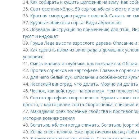
34.
Как собирать и сушить шиповник на зиму. Как соб
35.
Сорт осенних яблок. 50 сортов яблок с фото и оп
36.
Красная смородина рядом с вишней. Сажать ли см
37.
Крупные абрикосы сорта. Виды абрикосов
38.
Лозеваль инструкция по применению для птиц. Ин
гусят и индюшат
39.
Груша Лада высота взрослого дерева. Описание и
40.
Как сделать изюм из винограда в домашних услов
условиях:
41.
Смесь малины и клубники, как называется. Общая 
42.
Против сорняков на картофеле. Главные сорняки
43.
Для чего белый лук. Описание и особенности куль
44.
Неспелый виноград, что делать. Можно ли делать
45.
Чеснок, как действует на организм. Чем полезен ч
46.
Сорта картофеля скороспелого. Удивить своих со
просто, с картофелем сорта Скороспелка: описание 
47.
Макадамия орех полезные свойства и противопока
История возникновения
48.
Богатырь яблоки когда снимать. Богатырь (сорт я
49.
Когда спеет клюква. Уже практически месяц люб
50.
В каких местах растет клюква. Где растет клюква