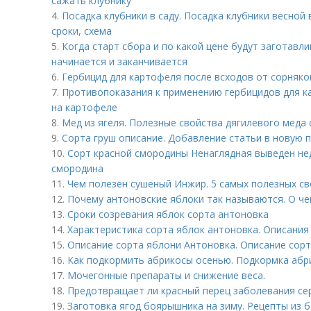
сажать клубнику
4.
Посадка клубники в саду. Посадка клубники весной 
сроки, схема
5.
Когда старт сбора и по какой цене будут заготавли
начинается и заканчивается
6.
Гербицид для картофеля после всходов от сорняко
7.
Противопоказания к применению гербицидов для ка
на картофеле
8.
Мед из ягеля. Полезные свойства дягилевого меда
9.
Сорта груш описание. Добавление статьи в новую 
10.
Сорт красной смородины Ненаглядная выведен нед
смородина
11.
Чем полезен сушеный Инжир. 5 самых полезных с
12.
Почему антоновские яблоки так называются. О че
13.
Сроки созревания яблок сорта антоновка
14.
Характеристика сорта яблок антоновка. Описания
15.
Описание сорта яблони Антоновка. Описание сор
16.
Как подкормить абрикосы осенью. Подкормка абр
17.
Мочегонные препараты и снижение веса.
18.
Предотвращает ли красный перец заболевания се
19.
Заготовка ягод боярышника на зиму. Рецепты из 