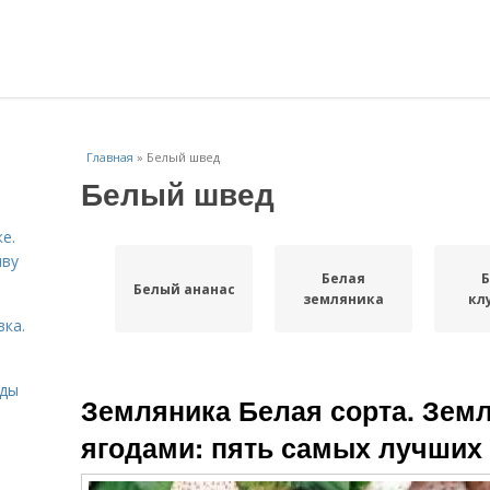
Главная
»
Белый швед
Белый швед
е.
йву
Белая
Б
Белый ананас
земляника
кл
вка.
иды
Земляника Белая сорта. Зем
ягодами: пять самых лучших