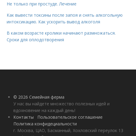
Не только при простуде. Лечение
Как вывести токсины после запоя и снять алкогольную
интоксикацию. Как ускорить вывод алкоголя
В каком возрасте кролики начинают размножаться.
Сроки для оплодотворения
© 2026 Семейная ферма
У нас вы найдете множество полезных идей и
вдохновение на каждый день!
Контакты
Пользовательское соглашение
Политика конфидециальности
г. Москва, ЦАО, Басманный, Хохловский переулок 13