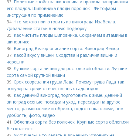
33.
Полезные свойства шиповника и правила заваривания
его плодов. Шиповника плоды порошок - Фитофарм -
инструкция по применению
34.
Что можно приготовить из винограда Изабелла.
Добавление статьи в новую подборку
35.
Как чистить плоды шиповника. Сохраняем витамины в
шиповнике
36.
Виноград Велюр описание сорта. Виноград Велюр
37.
Какой вкус у вишни. Сходства и различия вишни и
черешни
38.
Лучшие сорта вишни для ростовской области. Лучшие
сорта самой крупной вишни
39.
Срок созревания груша Лада. Почему груша Лада так
популярна среди отечественных садоводов
40.
Как девичий виноград подготовить к зиме. Девичий
виноград осенью: посадка и уход, пересадка на другое
место, размножение и обрезка, подготовка к зиме, чем
удобрять, фото, видео
41.
Облепиха сорта без колючек. Крупные сорта облепихи
без колючек
42.
Укус пчелы, что делать в домашних условиях на