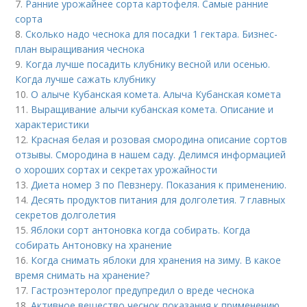
7.
Ранние урожайнее сорта картофеля. Самые ранние
сорта
8.
Сколько надо чеснока для посадки 1 гектара. Бизнес-
план выращивания чеснока
9.
Когда лучше посадить клубнику весной или осенью.
Когда лучше сажать клубнику
10.
О алыче Кубанская комета. Алыча Кубанская комета
11.
Выращивание алычи кубанская комета. Описание и
характеристики
12.
Красная белая и розовая смородина описание сортов
отзывы. Смородина в нашем саду. Делимся информацией
о хороших сортах и секретах урожайности
13.
Диета номер 3 по Певзнеру. Показания к применению.
14.
Десять продуктов питания для долголетия. 7 главных
секретов долголетия
15.
Яблоки сорт антоновка когда собирать. Когда
собирать Антоновку на хранение
16.
Когда снимать яблоки для хранения на зиму. В какое
время снимать на хранение?
17.
Гастроэнтеролог предупредил о вреде чеснока
18.
Активное вещество чеснок показания к применению.