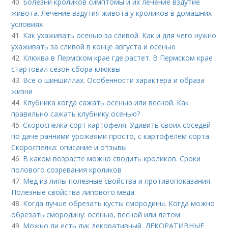
40.
Болезни кроликов симптомы и их лечение вздутие
живота. Лечение вздутия живота у кроликов в домашних
условиях
41.
Как ухаживать осенью за сливой. Как и для чего нужно
ухаживать за сливой в конце августа и осенью
42.
Клюква в Пермском крае где растет. В Пермском крае
стартовал сезон сбора клюквы
43.
Все о шиншиллах. Особенности характера и образа
жизни
44.
Клубника когда сажать осенью или весной. Как
правильно сажать клубнику осенью?
45.
Скороспелка сорт картофеля. Удивить своих соседей
по даче ранними урожаями просто, с картофелем сорта
Скороспелка: описание и отзывы
46.
В каком возрасте можно сводить кроликов. Сроки
полового созревания кроликов
47.
Мед из липы полезные свойства и противопоказания.
Полезные свойства липового меда
48.
Когда лучше обрезать кусты смородины. Когда можно
обрезать смородину: осенью, весной или летом
49.
Можно ли есть лук декоративный. ДЕКОРАТИВНЫЕ