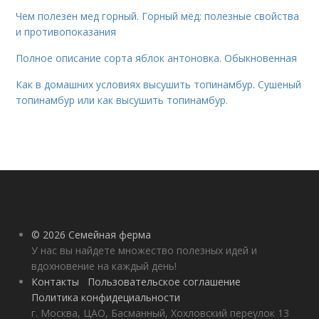
Чем полезен мед горный. Горный мёд: полезные свойства
и противопоказания
Полное описание сорта яблок антоновка. Обыкновенная
Как в домашних условиях высушить топинамбур. Сушеный
топинамбур или как высушить топинамбур.
© 2026 Семейная ферма
У нас вы найдете множество полезных идей и
вдохновение на каждый день!
Контакты
Пользовательское соглашение
Политика конфидециальности
г. Москва, ЦАО, Басманный, Хохловский переулок 13