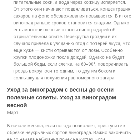
питательные соки, а вода через кожицу испаряется.
От этого они начинают подвяливаться, концентрация
сахаров на фоне обезвоживания повышается. В итоге
виноград раньше сроков становится сладким. Однако
есть многочисленные отзывы виноградарей об
отрицательном опыте. Перекрутка гроздей в их
случаях привела к увяданию ягод с потерей вкуса, что
ещё хуже — кисти отрываются от лозы. Особенно
хрупки плодоножки после дождей. Однако не будет
большой беды, если слегка, на 60–90°, поворачивать
гроздь вокруг оси то одним, то другим боком к
солнышку для получения равномерного загара.
Уход за виноградом с весны до осени
полезные советы. Уход за виноградом
весной
Март
В начале месяца, если погода позволяет, приступите к
обрезке неукрывных сортов винограда. Важно закончить
ее до начала набухания почек на кустах. Если