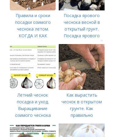
Правила и сроки
Посадка ярового
посадки озимого
чеснока весной в
чеснока летом.
открытый грунт.
КОГДА И КАК
Посадка ярового
ПРАВИЛЬНО
чеснока в открытый
ПОСАДИТЬ ОЗИМЫЙ
грунт
ЧЕСНОК
Летний чеснок
Как вырастить
посадка и уход.
чеснок в открытом
Выращивание
грунте. Как
озимого чеснока
правильно
выращивать чеснок в
открытом грунте