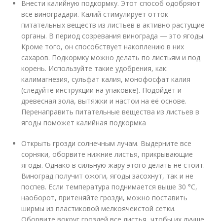
Внести калийную подкормку. Этот способ одобряют
все виноградари. Калий стимулирует отток
питательных веществ из листьев в активно растущие
органы. В период созревания винограда — это ягоды.
Кроме того, он способствует накоплению в них
сахаров. Подкормку можно делать по листьям и под
корень. Используйте такие удобрения, как:
калимагнезия, сульфат калия, монофосфат калия
(следуйте инструкции на упаковке). Подойдёт и
древесная зола, вытяжки и настои на её основе.
Перенаправить питательные вещества из листьев в
ягоды поможет калийная подкормка
Открыть грозди солнечным лучам. Выдерните все
сорняки, оборвите нижние листья, прикрывающие
ягоды. Однако в сильную жару этого делать не стоит.
Виноград получит ожоги, ягоды засохнут, так и не
поспев. Если температура поднимается выше 30 °C,
наоборот, притеняйте грозди, можно поставить
ширмы из пластиковой мелкоячеистой сетки.
Оборвите вокруг гроздей все листья, чтобы их лучше