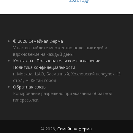
2022 году.
Добавление статьи в
новую подборку
© 2026 Семейная ферма
У нас вы найдете множество полезных идей и
вдохновение на каждый день!
Контакты
Пользовательское соглашение
Политика конфидециальности
г. Москва, ЦАО, Басманный, Хохловский переулок 13
стр.1, м. Китай-город
Обратная связь
Копирование разрешено при указании обратной
гиперссылки.
© 2026,
Семейная ферма
.