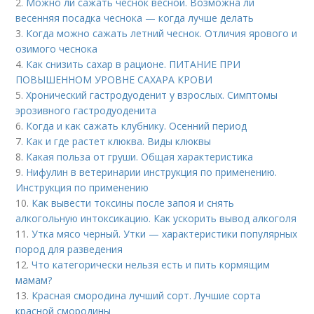
2.
Можно ли сажать чеснок весной. Возможна ли
весенняя посадка чеснока — когда лучше делать
3.
Когда можно сажать летний чеснок. Отличия ярового и
озимого чеснока
4.
Как снизить сахар в рационе. ПИТАНИЕ ПРИ
ПОВЫШЕННОМ УРОВНЕ САХАРА КРОВИ
5.
Хронический гастродуоденит у взрослых. Симптомы
эрозивного гастродуоденита
6.
Когда и как сажать клубнику. Осенний период
7.
Как и где растет клюква. Виды клюквы
8.
Какая польза от груши. Общая характеристика
9.
Нифулин в ветеринарии инструкция по применению.
Инструкция по применению
10.
Как вывести токсины после запоя и снять
алкогольную интоксикацию. Как ускорить вывод алкоголя
11.
Утка мясо черный. Утки — характеристики популярных
пород для разведения
12.
Что категорически нельзя есть и пить кормящим
мамам?
13.
Красная смородина лучший сорт. Лучшие сорта
красной смородины