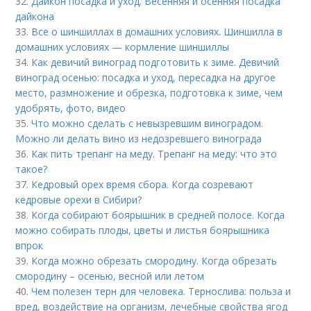
32.
Дайкон посадка и уход. Весенняя и осенняя посадка
дайкона
33.
Все о шиншиллах в домашних условиях. Шиншилла в
домашних условиях — кормление шиншиллы
34.
Как девичий виноград подготовить к зиме. Девичий
виноград осенью: посадка и уход, пересадка на другое
место, размножение и обрезка, подготовка к зиме, чем
удобрять, фото, видео
35.
Что можно сделать с невызревшим виноградом.
Можно ли делать вино из недозревшего винограда
36.
Как пить трепанг на меду. Трепанг на меду: что это
такое?
37.
Кедровый орех время сбора. Когда созревают
кедровые орехи в Сибири?
38.
Когда собирают боярышник в средней полосе. Когда
можно собирать плоды, цветы и листья боярышника
впрок
39.
Когда можно обрезать смородину. Когда обрезать
смородину – осенью, весной или летом
40.
Чем полезен терн для человека. Тернослива: польза и
вред, воздействие на организм, лечебные свойства ягод