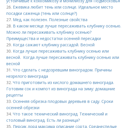
устойчивые к коккомикозу и монилиозу для Подмосковья
26.
Ежевика любит тень или солнце. Идеальное место
посадки саженца (тень или солнце?)
27.
Мед, как полезен. Полезные свойства
28.
В каком месяце лучше пересаживать клубнику осенью.
Можно ли пересаживать клубнику осенью?
Преимущества и недостатки осенней пересадки
29.
Когда сажают клубнику рассадой. Весной
30.
Когда лучше пересаживать клубнику осенью или
весной. Когда лучше пересаживать клубнику осенью или
весной
31.
Что сделать с недозревшим виноградом. Причины
незрелого винограда
32.
Что приготовить из кислого домашнего винограда.
Готовим сок и компот из винограда на зиму: домашние
рецепты
33.
Осенняя обрезка плодовых деревьев в саду. Сроки
осенней обрезки
34.
Что такое технический виноград. Технический и
столовый виноград. Есть ли разница?
35.
Персик лорд максима описание сорта. Среднеспелые