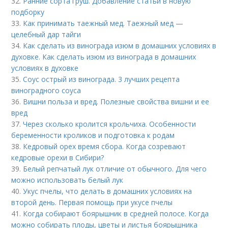
32.
Ранние сорта груш. Добавление статьи в новую
подборку
33.
Как принимать таежный мед. Таежный мед —
целебный дар тайги
34.
Как сделать из винограда изюм в домашних условиях в
духовке. Как сделать изюм из винограда в домашних
условиях в духовке
35.
Соус острый из винограда. 3 лучших рецепта
виноградного соуса
36.
Вишни польза и вред. Полезные свойства вишни и ее
вред
37.
Через сколько кролится крольчиха. Особенности
беременности кроликов и подготовка к родам
38.
Кедровый орех время сбора. Когда созревают
кедровые орехи в Сибири?
39.
Белый репчатый лук отличие от обычного. Для чего
можно использовать белый лук
40.
Укус пчелы, что делать в домашних условиях на
второй день. Первая помощь при укусе пчелы
41.
Когда собирают боярышник в средней полосе. Когда
можно собирать плоды, цветы и листья боярышника