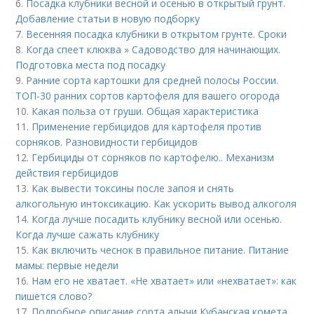
6.
Посадка клубники весной и осенью в открытый грунт.
Добавление статьи в новую подборку
7.
Весенняя посадка клубники в открытом грунте. Сроки
8.
Когда спеет клюква » Садоводство для начинающих.
Подготовка места под посадку
9.
Ранние сорта картошки для средней полосы России.
ТОП-30 ранних сортов картофеля для вашего огорода
10.
Какая польза от груши. Общая характеристика
11.
Применение гербицидов для картофеля против
сорняков. Разновидности гербицидов
12.
Гербициды от сорняков по картофелю.. Механизм
действия гербицидов
13.
Как вывести токсины после запоя и снять
алкогольную интоксикацию. Как ускорить вывод алкоголя
14.
Когда лучше посадить клубнику весной или осенью.
Когда лучше сажать клубнику
15.
Как включить чеснок в правильное питание. Питание
мамы: первые недели
16.
Нам его не хватает. «Не хватает» или «нехватает»: как
пишется слово?
17.
Подробное описание сорта алычи Кубанская комета.