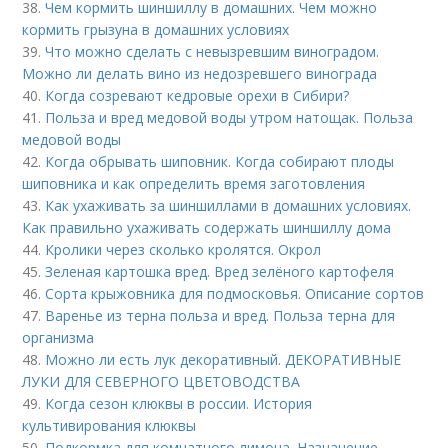
38.
Чем кормить шиншиллу в домашних. Чем можно
кормить грызуна в домашних условиях
39.
Что можно сделать с невызревшим виноградом.
Можно ли делать вино из недозревшего винограда
40.
Когда созревают кедровые орехи в Сибири?
41.
Польза и вред медовой воды утром натощак. Польза
медовой воды
42.
Когда обрывать шиповник. Когда собирают плоды
шиповника и как определить время заготовления
43.
Как ухаживать за шиншиллами в домашних условиях.
Как правильно ухаживать содержать шиншиллу дома
44.
Кролики через сколько кролятся. Окрол
45.
Зеленая картошка вред. Вред зелёного картофеля
46.
Сорта крыжовника для подмосковья. Описание сортов
47.
Варенье из терна польза и вред. Польза терна для
организма
48.
Можно ли есть лук декоративный. ДЕКОРАТИВНЫЕ
ЛУКИ ДЛЯ СЕВЕРНОГО ЦВЕТОВОДСТВА
49.
Когда сезон клюквы в россии. История
культивирования клюквы
50.
Подкормка для комнатного лимона. Назначение