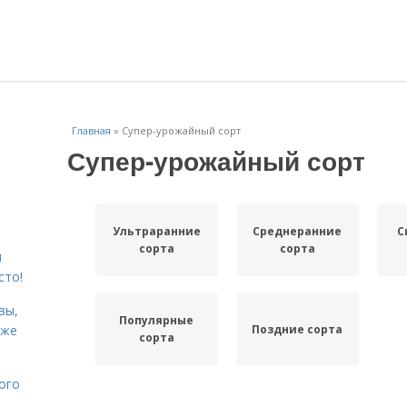
Главная
»
Супер-урожайный сорт
Супер-урожайный сорт
Ультраранние
Среднеранние
С
сорта
сорта
я
сто!
вы,
Популярные
Поздние сорта
кже
сорта
ого