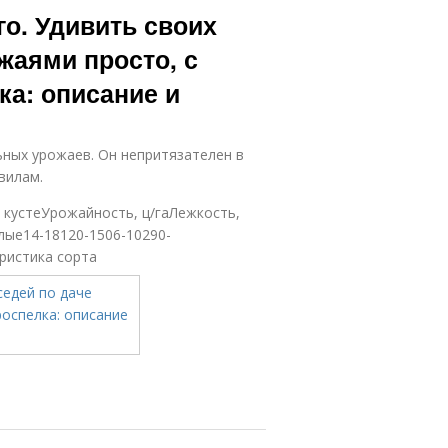
о. Удивить своих
жаями просто, с
а: описание и
ных урожаев. Он непритязателен в
вилам.
в кустеУрожайность, ц/гаЛежкость,
ые14-18120-1506-10290-
ристика сорта