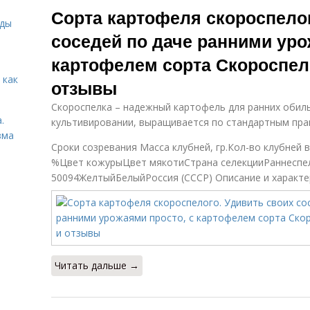
Сорта картофеля скороспелог
иды
соседей по даче ранними уро
картофелем сорта Скороспелк
 как
отзывы
Скороспелка – надежный картофель для ранних обиль
.
культивировании, выращивается по стандартным пра
зма
Сроки созревания Масса клубней, гр.Кол-во клубней 
%Цвет кожурыЦвет мякотиСтрана селекцииРаннеспел
50094ЖелтыйБелыйРоссия (СССР) Описание и характе
Читать дальше →