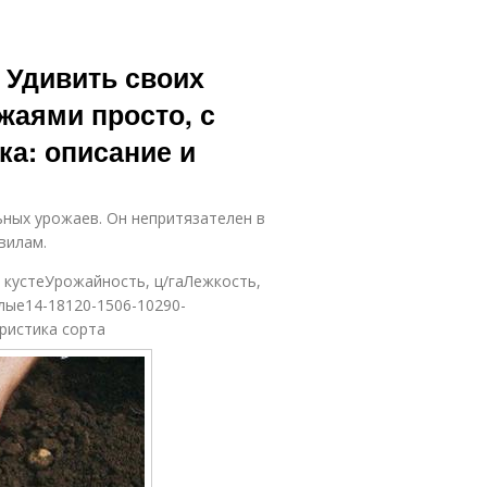
 Удивить своих
жаями просто, с
а: описание и
ных урожаев. Он непритязателен в
вилам.
в кустеУрожайность, ц/гаЛежкость,
ые14-18120-1506-10290-
ристика сорта