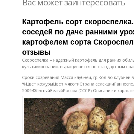
Вас может заинтересовать
Картофель сорт скороспелка.
соседей по даче ранними уро
картофелем сорта Скороспелк
отзывы
Скороспелка – надежный картофель для ранних обиль
культивировании, выращивается по стандартным пра
Сроки созревания Масса клубней, гр.Кол-во клубней 
%Цвет кожурыЦвет мякотиСтрана селекцииРаннеспел
50094ЖелтыйБелыйРоссия (СССР) Описание и характе