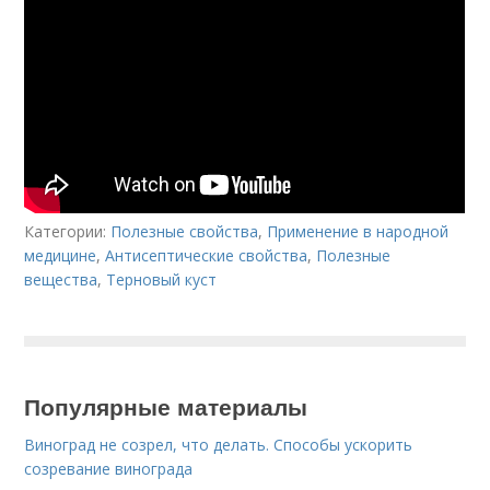
Категории:
Полезные свойства
,
Применение в народной
медицине
,
Антисептические свойства
,
Полезные
вещества
,
Терновый куст
Популярные материалы
Виноград не созрел, что делать. Способы ускорить
созревание винограда