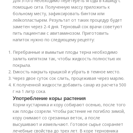
Для этого необходимо перетереть ягоды в кашицу с
помощью сита. Полученную массу приложить к
больному месту, зафиксировать бинтом или
лейкопластырем. Результат от таких процедур будет
заметен через 2-4 дня. Терновый сок врачи советуют
пить пациентам с авитаминозом. Приготовить
напиток нужно по следующему рецепту:
Перебранные и вымытые плоды терна необходимо
залить кипятком так, чтобы жидкость полностью их
покрыла.
Емкость накрыть крышкой и убрать в темное место.
Через двое суток сок слить, процеживая через марлю.
К полученной жидкости добавить сахар из расчета 500
г на 1 литр сока.
Употребление коры растения
Корни кустарника и кору собирают осенью, после того
как плоды созрели. Чтобы растение не погибло зимой,
кору снимают со срезанных веток, а после
высушивают и измельчают. Готовое сырье сохраняет
лечебные свойства до трех лет. В коре терновника