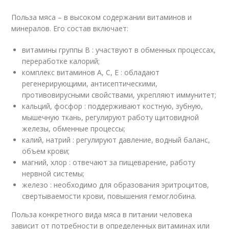
Польза мяса – в высоком содержании витаминов и
минералов. Его состав включает:
витамины группы B : участвуют в обменных процессах,
переработке калорий;
комплекс витаминов A, C, E : обладают
регенерирующими, антисептическими,
противовирусными свойствами, укрепляют иммунитет;
кальций, фосфор : поддерживают костную, зубную,
мышечную ткань, регулируют работу щитовидной
железы, обменные процессы;
калий, натрий : регулируют давление, водный баланс,
объем крови;
магний, хлор : отвечают за пищеварение, работу
нервной системы;
железо : необходимо для образования эритроцитов,
свертываемости крови, повышения гемоглобина.
Польза конкретного вида мяса в питании человека
зависит от потребности в определенных витаминах или