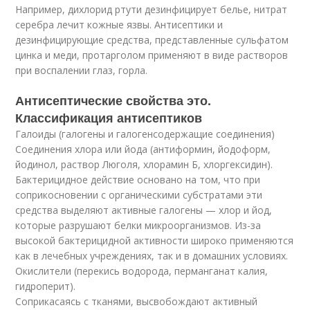
Например, дихлорид ртути дезинфицирует белье, нитрат
серебра лечит кожные язвы. Антисептики и
дезинфицирующие средства, представленные сульфатом
цинка и меди, протарголом применяют в виде растворов
при воспалении глаз, горла.
Антисептические свойства это.
Классификация антисептиков
Галоиды (галогены и галогенсодержащие соединения)
Соединения хлора или йода (антиформин, йодоформ,
йодинол, раствор Люголя, хлорамин Б, хлоргексидин).
Бактерицидное действие основано на том, что при
соприкосновении с органическими субстратами эти
средства выделяют активные галогены — хлор и йод,
которые разрушают белки микроорганизмов. Из-за
высокой бактерицидной активности широко применяются
как в лечебных учреждениях, так и в домашних условиях.
Окислители (перекись водорода, перманганат калия,
гидроперит).
Соприкасаясь с тканями, высвобождают активный