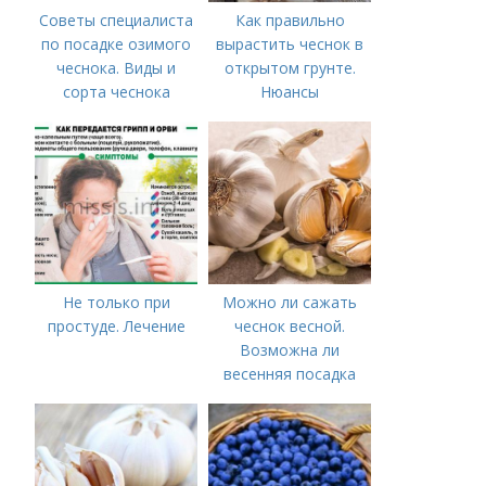
Советы специалиста
Как правильно
по посадке озимого
вырастить чеснок в
чеснока. Виды и
открытом грунте.
сорта чеснока
Нюансы
выращивания
озимого чеснока
Не только при
Можно ли сажать
простуде. Лечение
чеснок весной.
Возможна ли
весенняя посадка
чеснока — когда
лучше делать