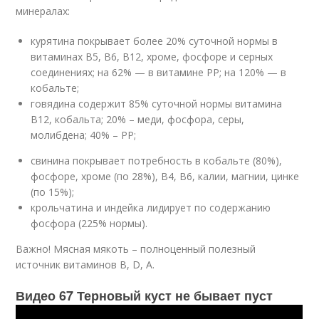
минералах:
курятина покрывает более 20% суточной нормы в
витаминах B5, B6, B12, хроме, фосфоре и серных
соединениях; на 62% — в витамине PP; на 120% — в
кобальте;
говядина содержит 85% суточной нормы витамина
B12, кобальта; 20% – меди, фосфора, серы,
молибдена; 40% – РР;
свинина покрывает потребность в кобальте (80%),
фосфоре, хроме (по 28%), B4, B6, калии, магнии, цинке
(по 15%);
крольчатина и индейка лидирует по содержанию
фосфора (225% нормы).
Важно! Мясная мякоть – полноценный полезный
источник витаминов B, D, A.
Видео 67 Терновый куст не бывает пуст