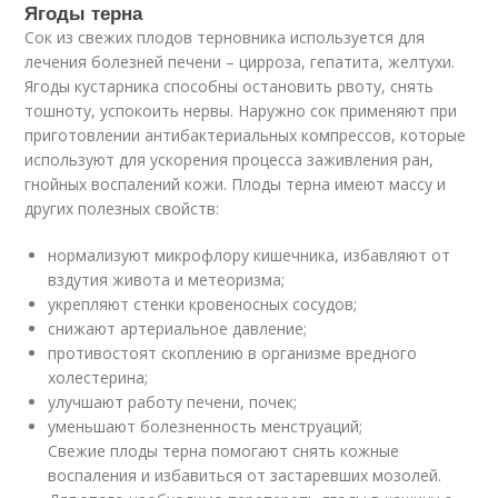
Ягоды терна
Сок из свежих плодов терновника используется для
лечения болезней печени – цирроза, гепатита, желтухи.
Ягоды кустарника способны остановить рвоту, снять
тошноту, успокоить нервы. Наружно сок применяют при
приготовлении антибактериальных компрессов, которые
используют для ускорения процесса заживления ран,
гнойных воспалений кожи. Плоды терна имеют массу и
других полезных свойств:
нормализуют микрофлору кишечника, избавляют от
вздутия живота и метеоризма;
укрепляют стенки кровеносных сосудов;
снижают артериальное давление;
противостоят скоплению в организме вредного
холестерина;
улучшают работу печени, почек;
уменьшают болезненность менструаций;
Свежие плоды терна помогают снять кожные
воспаления и избавиться от застаревших мозолей.