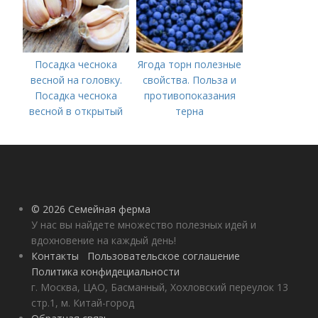
Посадка чеснока
Ягода торн полезные
весной на головку.
свойства. Польза и
Посадка чеснока
противопоказания
весной в открытый
терна
грунт
© 2026 Семейная ферма
У нас вы найдете множество полезных идей и
вдохновение на каждый день!
Контакты
Пользовательское соглашение
Политика конфидециальности
г. Москва, ЦАО, Басманный, Хохловский переулок 13
стр.1, м. Китай-город