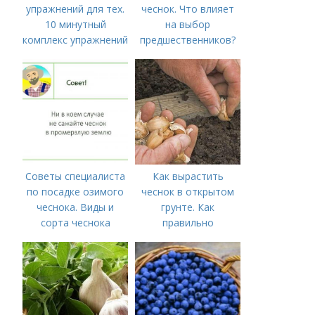
упражнений для тех.
чеснок. Что влияет
10 минутный
на выбор
комплекс упражнений
предшественников?
для тех, у кого нет
времени на спорт
Советы специалиста
Как вырастить
по посадке озимого
чеснок в открытом
чеснока. Виды и
грунте. Как
сорта чеснока
правильно
выращивать чеснок в
открытом грунте