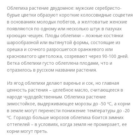
Облепиха растение двудомное: мужские серебристо-
бурые цветки образуют короткие колосовидные соцветия
в основаниях молодых побегов, а желтоватые женские
появляются по одному или несколько штук в пазухах
кроющих чешуек. Плоды облепихи – ложные костянки
шарообразной или вытянутой формы, состоящие из
орешка и сочного разросшегося оранжевого или
красноватого цветоложа, созревают через 90-100 дней.
Ветка облепихи густо облеплена плодами, что и
отразилось в русском названии растения.
Из ягод облепихи делают варенье и сок, но главная
ценность растения – целебное масло, считающееся в
народе чудодейственным. Облепиха растение
зимостойкое, выдерживающее морозы до -50 ºC, а корни
в земле могут перенести понижение температуры до -20
ºC. Гораздо больше морозов облепиха боится зимних
оттепелей – в условиях, когда земля не промерзает, ее
корни могут преть.