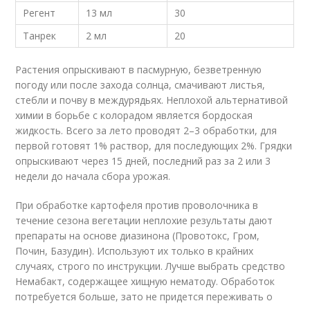
Регент
13 мл
30
Танрек
2 мл
20
Растения опрыскивают в пасмурную, безветренную
погоду или после захода солнца, смачивают листья,
стебли и почву в междурядьях. Неплохой альтернативой
химии в борьбе с колорадом является бордоская
жидкость. Всего за лето проводят 2–3 обработки, для
первой готовят 1% раствор, для последующих 2%. Грядки
опрыскивают через 15 дней, последний раз за 2 или 3
недели до начала сбора урожая.
При обработке картофеля против проволочника в
течение сезона вегетации неплохие результаты дают
препараты на основе диазинона (Провотокс, Гром,
Почин, Базудин). Используют их только в крайних
случаях, строго по инструкции. Лучше выбрать средство
Немабакт, содержащее хищную нематоду. Обработок
потребуется больше, зато не придется переживать о