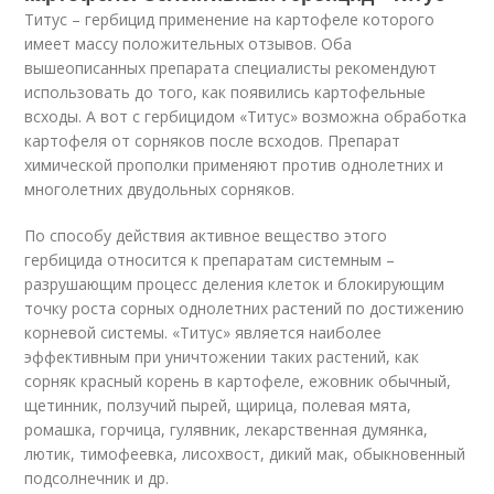
Титус – гербицид применение на картофеле которого
имеет массу положительных отзывов. Оба
вышеописанных препарата специалисты рекомендуют
использовать до того, как появились картофельные
всходы. А вот с гербицидом «Титус» возможна обработка
картофеля от сорняков после всходов. Препарат
химической прополки применяют против однолетних и
многолетних двудольных сорняков.
По способу действия активное вещество этого
гербицида относится к препаратам системным –
разрушающим процесс деления клеток и блокирующим
точку роста сорных однолетних растений по достижению
корневой системы. «Титус» является наиболее
эффективным при уничтожении таких растений, как
сорняк красный корень в картофеле, ежовник обычный,
щетинник, ползучий пырей, щирица, полевая мята,
ромашка, горчица, гулявник, лекарственная думянка,
лютик, тимофеевка, лисохвост, дикий мак, обыкновенный
подсолнечник и др.