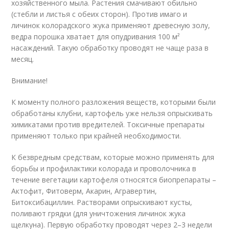
хозяйственного мыла. Растения смачивают обильно
(стебли и листья с обеих сторон). Против имаго и
личинок колорадского жука применяют древесную золу,
ведра порошка хватает для опудривания 100 м²
насаждений. Такую обработку проводят не чаще раза в
месяц.
Внимание!
К моменту полного разложения веществ, которыми были
обработаны клубни, картофель уже нельзя опрыскивать
химикатами против вредителей. Токсичные препараты
применяют только при крайней необходимости.
К безвредным средствам, которые можно применять для
борьбы и профилактики колорада и проволочника в
течение вегетации картофеля относятся биопрепараты –
Актофит, Фитоверм, Акарин, Агравертин,
Битоксибациллин. Растворами опрыскивают кусты,
поливают грядки (для уничтожения личинок жука
щелкуна). Первую обработку проводят через 2–3 недели