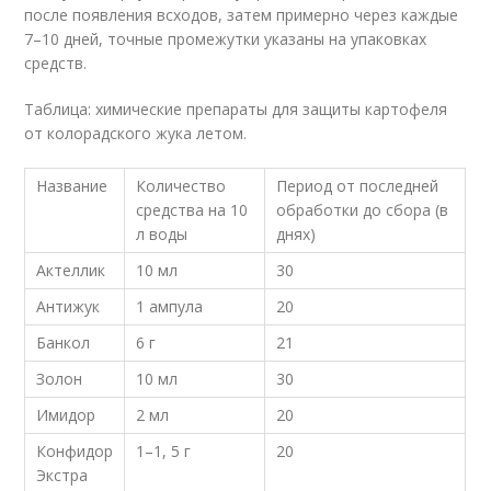
после появления всходов, затем примерно через каждые
7–10 дней, точные промежутки указаны на упаковках
средств.
Таблица: химические препараты для защиты картофеля
от колорадского жука летом.
Название
Количество
Период от последней
средства на 10
обработки до сбора (в
л воды
днях)
Актеллик
10 мл
30
Антижук
1 ампула
20
Банкол
6 г
21
Золон
10 мл
30
Имидор
2 мл
20
Конфидор
1–1, 5 г
20
Экстра