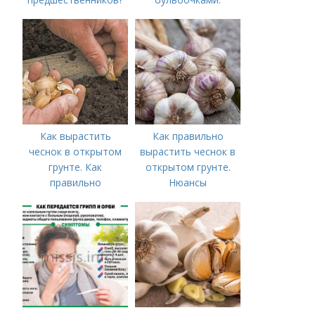
Оптимальные сроки
посадки озимого
чеснока
Как вырастить
Как правильно
чеснок в открытом
вырастить чеснок в
грунте. Как
открытом грунте.
правильно
Нюансы
выращивать чеснок в
выращивания
открытом грунте
озимого чеснока