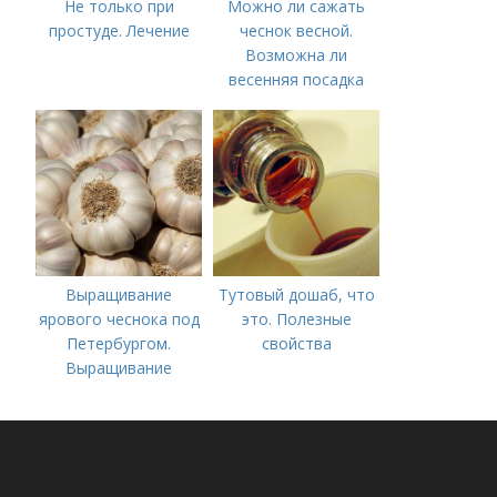
Не только при
Можно ли сажать
простуде. Лечение
чеснок весной.
Возможна ли
весенняя посадка
чеснока — когда
лучше делать
Выращивание
Тутовый дошаб, что
ярового чеснока под
это. Полезные
Петербургом.
свойства
Выращивание
ярового чеснока: 7
важных моментов