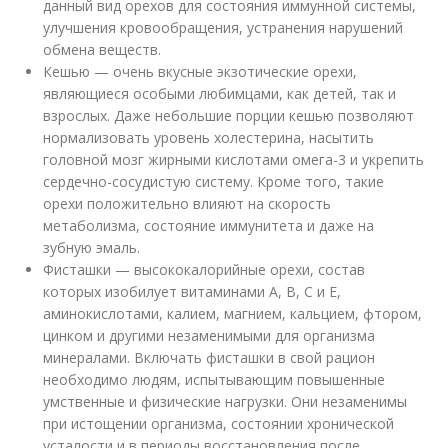
данный вид орехов для состояния иммунной системы,
улучшения кровообращения, устранения нарушений
обмена веществ.
Кешью — очень вкусные экзотические орехи,
являющиеся особыми любимцами, как детей, так и
взрослых. Даже небольшие порции кешью позволяют
нормализовать уровень холестерина, насытить
головной мозг жирными кислотами омега-3 и укрепить
сердечно-сосудистую систему. Кроме того, такие
орехи положительно влияют на скорость
метаболизма, состояние иммунитета и даже на
зубную эмаль.
Фисташки — высококалорийные орехи, состав
которых изобилует витаминами А, В, С и Е,
аминокислотами, калием, магнием, кальцием, фтором,
цинком и другими незаменимыми для организма
минералами. Включать фисташки в свой рацион
необходимо людям, испытывающим повышенные
умственные и физические нагрузки. Они незаменимы
при истощении организма, состоянии хронической
усталости и в периоды восстановления после