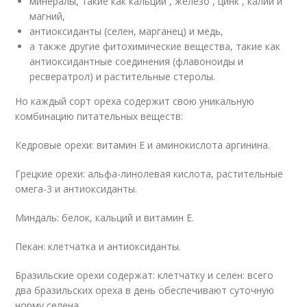
минералы, такие как кальций , железо , цинк , калий и
магний,
антиоксиданты (селен, марганец) и медь,
а также другие фитохимические вещества, такие как
антиоксидантные соединения (флавоноиды и
ресвератрол) и растительные стеролы.
Но каждый сорт ореха содержит свою уникальную
комбинацию питательных веществ:
Кедровые орехи: витамин Е и аминокислота аргинина.
Грецкие орехи: альфа-линолевая кислота, растительные
омега-3 и антиоксиданты.
Миндаль: белок, кальций и витамин Е.
Пекан: клетчатка и антиоксиданты.
Бразильские орехи содержат: клетчатку и селен: всего
два бразильских ореха в день обеспечивают суточную
норму селена.