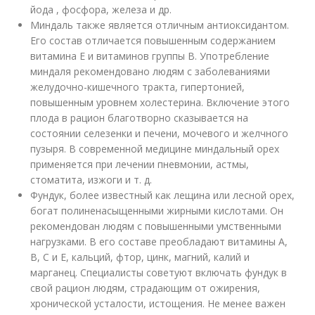
йода , фосфора, железа и др.
Миндаль также является отличным антиоксидантом.
Его состав отличается повышенным содержанием
витамина Е и витаминов группы В. Употребление
миндаля рекомендовано людям с заболеваниями
желудочно-кишечного тракта, гипертонией,
повышенным уровнем холестерина. Включение этого
плода в рацион благотворно сказывается на
состоянии селезенки и печени, мочевого и желчного
пузыря. В современной медицине миндальный орех
применяется при лечении пневмонии, астмы,
стоматита, изжоги и т. д.
Фундук, более известный как лещина или лесной орех,
богат полиненасыщенными жирными кислотами. Он
рекомендован людям с повышенными умственными
нагрузками. В его составе преобладают витамины А,
В, С и Е, кальций, фтор, цинк, магний, калий и
марганец. Специалисты советуют включать фундук в
свой рацион людям, страдающим от ожирения,
хронической усталости, истощения. Не менее важен