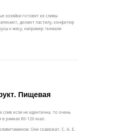
ые хозяйки готовят из сливы
запекают, делают пастилу, конфитюр
оусы к мясу, например ткемали
фрукт. Пищевая
 слив если не идентична, то очень
в рамках 80-120 ккал.
оливитамином. Они содержат, С, А, Е,