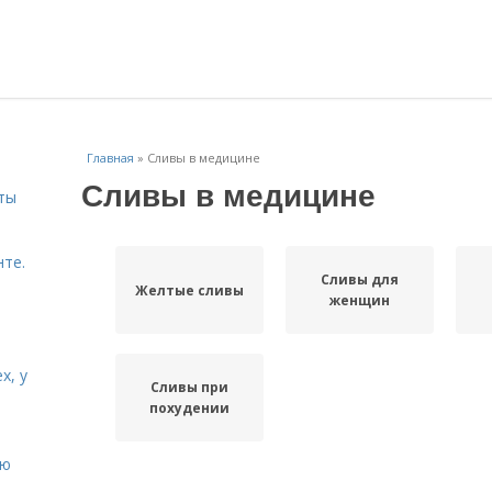
Главная
»
Сливы в медицине
Сливы в медицине
ты
нте.
Сливы для
Желтые сливы
женщин
х, у
Сливы при
похудении
ию