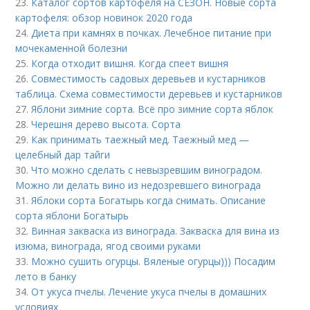
23.
Каталог сортов картофеля на СЕЗОН. Новые сорта
картофеля: обзор новинок 2020 года
24.
Диета при камнях в почках. Лечебное питание при
мочекаменной болезни
25.
Когда отходит вишня. Когда спеет вишня
26.
Совместимость садовых деревьев и кустарников
таблица. Схема совместимости деревьев и кустарников
27.
Яблони зимние сорта. Всё про зимние сорта яблок
28.
Черешня дерево высота. Сорта
29.
Как принимать таежный мед. Таежный мед —
целебный дар тайги
30.
Что можно сделать с невызревшим виноградом.
Можно ли делать вино из недозревшего винограда
31.
Яблоки сорта Богатырь когда снимать. Описание
сорта яблони Богатырь
32.
Винная закваска из винограда. Закваска для вина из
изюма, винограда, ягод своими руками
33.
Можно сушить огурцы. Вяленые огурцы))) Посадим
лето в банку
34.
От укуса пчелы. Лечение укуса пчелы в домашних
условиях