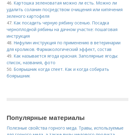
46.
Картошка зеленоватая можно ли есть. Можно ли
удалить соланин посредством очищения или кипячения
зеленого картофеля
47.
Как посадить черную рябину осенью. Посадка
черноплодной рябины на дачном участке: пошаговая
инструкция
48.
Нифулин инструкция по применению в ветеринарии
для кроликов. Фармакологический эффект, состав
49.
Как называется ягода красная. Заполярные ягоды:
список, названия, фото
50.
Боярышник когда спеет. Как и когда собирать
боярышник
Популярные материалы
Полезные свойства горного меда. Травы, используемые
для горного меда, а также виды медового продукта