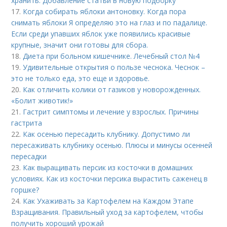
хранить. Добавление статьи в новую подборку
17.
Когда собирать яблоки антоновку. Когда пора
снимать яблоки Я определяю это на глаз и по падалице.
Если среди упавших яблок уже появились красивые
крупные, значит они готовы для сбора.
18.
Диета при больном кишечнике. Лечебный стол №4
19.
Удивительные открытия о пользе чеснока. Чеснок –
это не только еда, это еще и здоровье.
20.
Как отличить колики от газиков у новорожденных.
«Болит животик!»
21.
Гастрит симптомы и лечение у взрослых. Причины
гастрита
22.
Как осенью пересадить клубнику. Допустимо ли
пересаживать клубнику осенью. Плюсы и минусы осенней
пересадки
23.
Как выращивать персик из косточки в домашних
условиях. Как из косточки персика вырастить саженец в
горшке?
24.
Как Ухаживать за Картофелем на Каждом Этапе
Взращивания. Правильный уход за картофелем, чтобы
получить хороший урожай