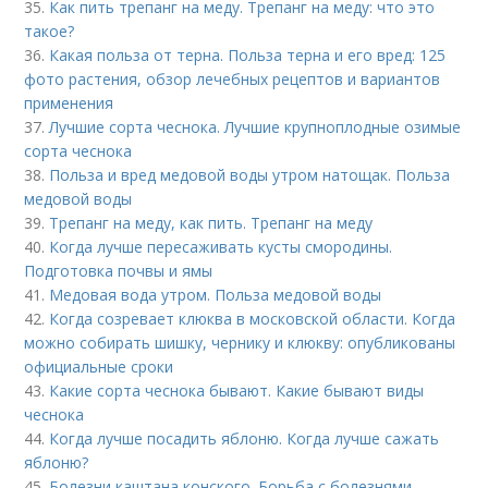
35.
Как пить трепанг на меду. Трепанг на меду: что это
такое?
36.
Какая польза от терна. Польза терна и его вред: 125
фото растения, обзор лечебных рецептов и вариантов
применения
37.
Лучшие сорта чеснока. Лучшие крупноплодные озимые
сорта чеснока
38.
Польза и вред медовой воды утром натощак. Польза
медовой воды
39.
Трепанг на меду, как пить. Трепанг на меду
40.
Когда лучше пересаживать кусты смородины.
Подготовка почвы и ямы
41.
Медовая вода утром. Польза медовой воды
42.
Когда созревает клюква в московской области. Когда
можно собирать шишку, чернику и клюкву: опубликованы
официальные сроки
43.
Какие сорта чеснока бывают. Какие бывают виды
чеснока
44.
Когда лучше посадить яблоню. Когда лучше сажать
яблоню?
45.
Болезни каштана конского. Борьба с болезнями