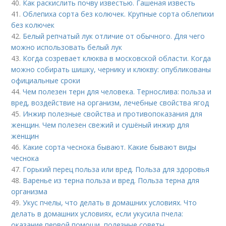
40.
Как раскислить почву известью. Гашеная известь
41.
Облепиха сорта без колючек. Крупные сорта облепихи
без колючек
42.
Белый репчатый лук отличие от обычного. Для чего
можно использовать белый лук
43.
Когда созревает клюква в московской области. Когда
можно собирать шишку, чернику и клюкву: опубликованы
официальные сроки
44.
Чем полезен терн для человека. Тернослива: польза и
вред, воздействие на организм, лечебные свойства ягод
45.
Инжир полезные свойства и противопоказания для
женщин. Чем полезен свежий и сушёный инжир для
женщин
46.
Какие сорта чеснока бывают. Какие бывают виды
чеснока
47.
Горький перец польза или вред. Польза для здоровья
48.
Варенье из терна польза и вред. Польза терна для
организма
49.
Укус пчелы, что делать в домашних условиях. Что
делать в домашних условиях, если укусила пчела:
оказание первой помощи, полезные советы