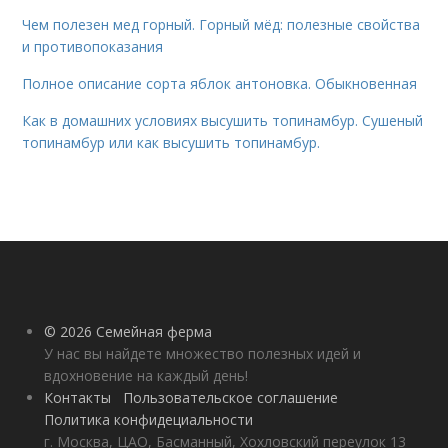
Чем полезен мед горный. Горный мёд: полезные свойства
и противопоказания
Полное описание сорта яблок антоновка. Обыкновенная
Как в домашних условиях высушить топинамбур. Сушеный
топинамбур или как высушить топинамбур.
© 2026 Семейная ферма
У нас вы найдете множество полезных идей и
вдохновение на каждый день!
Контакты
Пользовательское соглашение
Политика конфидециальности
г. Москва, ЦАО, Басманный, Хохловский переулок 13