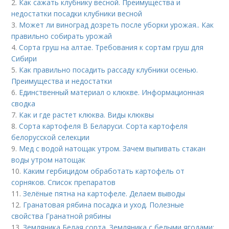
2.
Как сажать клубнику весной. Преимущества и
недостатки посадки клубники весной
3.
Может ли виноград дозреть после уборки урожая.. Как
правильно собирать урожай
4.
Сорта груш на алтае. Требования к сортам груш для
Сибири
5.
Как правильно посадить рассаду клубники осенью.
Преимущества и недостатки
6.
Единственный материал о клюкве. Информационная
сводка
7.
Как и где растет клюква. Виды клюквы
8.
Сорта картофеля В Беларуси. Сорта картофеля
белорусской селекции
9.
Мед с водой натощак утром. Зачем выпивать стакан
воды утром натощак
10.
Каким гербицидом обработать картофель от
сорняков. Список препаратов
11.
Зелёные пятна на картофеле. Делаем выводы
12.
Гранатовая рябина посадка и уход. Полезные
свойства Гранатной рябины
13.
Земляника Белая сорта. Земляника с белыми ягодами: