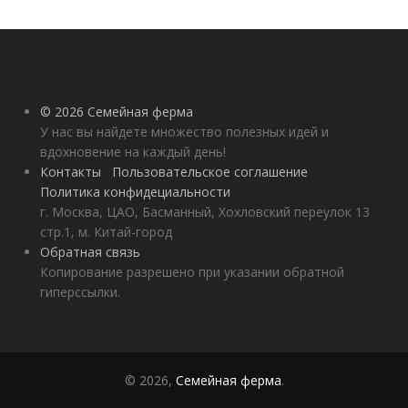
© 2026 Семейная ферма
У нас вы найдете множество полезных идей и
вдохновение на каждый день!
Контакты
Пользовательское соглашение
Политика конфидециальности
г. Москва, ЦАО, Басманный, Хохловский переулок 13
стр.1, м. Китай-город
Обратная связь
Копирование разрешено при указании обратной
гиперссылки.
© 2026,
Семейная ферма
.