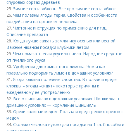
спуровых сортах деревьев
25.
Зимние сорта яблонь. Всё про зимние сорта яблок
26.
Чем полезны ягоды терна. Свойства и особенности
воздействия на организм человека
27.
Чиктоник инструкция по применению для птиц.
Описание препарата
28.
Когда лучше сажать землянику осенью или весной.
Важные нюансы посадки клубники летом
29.
Чем помазать если укусила пчела. Народное средство
от пчелиного укуса
30.
Удобрения для комнатного лимона. Чем и как
правильно подкормить лимон в домашних условиях?
31.
Ягода клюква полезные свойства. В пользе и вреде
клюквы – ягоды «сидят» некоторые причины к
ежедневному ее употреблению
32.
Все о шиншиллах в домашних условиях. Шиншилла в
домашних условиях — кормление шиншиллы
33.
Орехи залитые медом. Польза и вред грецких орехов с
медом
34.
Сколько чеснока нужно для посадки на 1 га. Способы и
схемы посадки