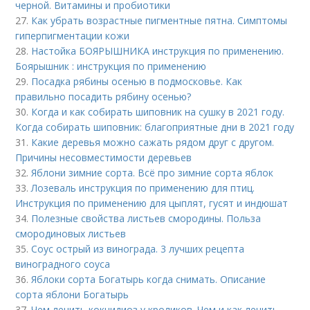
черной. Витамины и пробиотики
27.
Как убрать возрастные пигментные пятна. Симптомы
гиперпигментации кожи
28.
Настойка БОЯРЫШНИКА инструкция по применению.
Боярышник : инструкция по применению
29.
Посадка рябины осенью в подмосковье. Как
правильно посадить рябину осенью?
30.
Когда и как собирать шиповник на сушку в 2021 году.
Когда собирать шиповник: благоприятные дни в 2021 году
31.
Какие деревья можно сажать рядом друг с другом.
Причины несовместимости деревьев
32.
Яблони зимние сорта. Всё про зимние сорта яблок
33.
Лозеваль инструкция по применению для птиц.
Инструкция по применению для цыплят, гусят и индюшат
34.
Полезные свойства листьев смородины. Польза
смородиновых листьев
35.
Соус острый из винограда. 3 лучших рецепта
виноградного соуса
36.
Яблоки сорта Богатырь когда снимать. Описание
сорта яблони Богатырь
37.
Чем лечить кокцидиоз у кроликов. Чем и как лечить