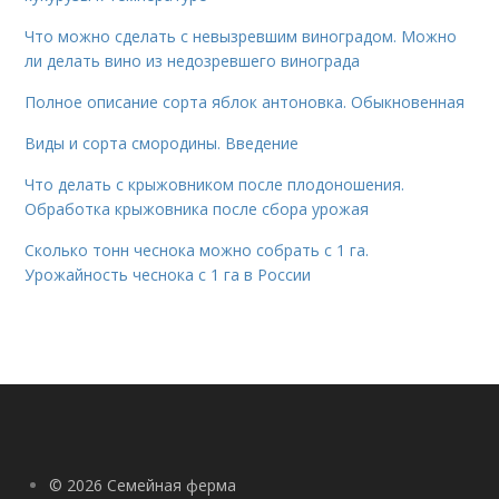
Что можно сделать с невызревшим виноградом. Можно
ли делать вино из недозревшего винограда
Полное описание сорта яблок антоновка. Обыкновенная
Виды и сорта смородины. Введение
Что делать с крыжовником после плодоношения.
Обработка крыжовника после сбора урожая
Сколько тонн чеснока можно собрать с 1 га.
Урожайность чеснока с 1 га в России
© 2026 Семейная ферма