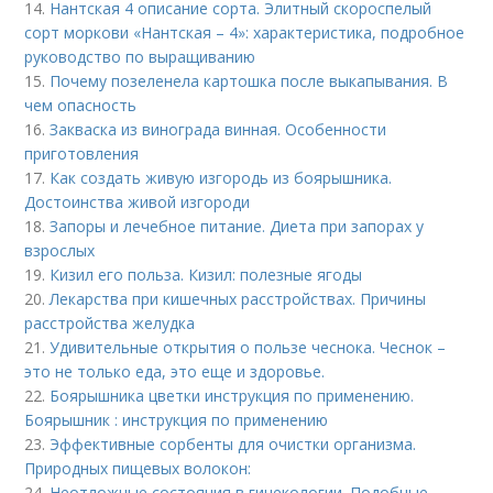
14.
Нантская 4 описание сорта. Элитный скороспелый
сорт моркови «Нантская – 4»: характеристика, подробное
руководство по выращиванию
15.
Почему позеленела картошка после выкапывания. В
чем опасность
16.
Закваска из винограда винная. Особенности
приготовления
17.
Как создать живую изгородь из боярышника.
Достоинства живой изгороди
18.
Запоры и лечебное питание. Диета при запорах у
взрослых
19.
Кизил его польза. Кизил: полезные ягоды
20.
Лекарства при кишечных расстройствах. Причины
расстройства желудка
21.
Удивительные открытия о пользе чеснока. Чеснок –
это не только еда, это еще и здоровье.
22.
Боярышника цветки инструкция по применению.
Боярышник : инструкция по применению
23.
Эффективные сорбенты для очистки организма.
Природных пищевых волокон:
24.
Неотложные состояния в гинекологии. Подобные