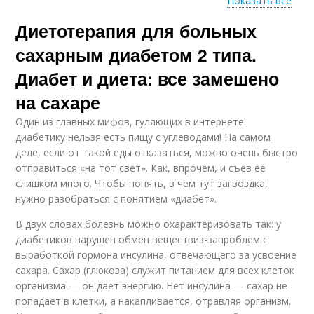
Показать все
Диетотерапия для больных
Блюда при сахарном
Диета при диабете
диабете
сахарным диабетом 2 типа.
Диабет и диета: все замешено
на сахаре
Один из главных мифов, гуляющих в интернете:
диабетику нельзя есть пищу с углеводами! На самом
деле, если от такой еды отказаться, можно очень быстро
отправиться «на тот свет». Как, впрочем, и съев ее
слишком много. Чтобы понять, в чем тут загвоздка,
нужно разобраться с понятием «диабет».
В двух словах болезнь можно охарактеризовать так: у
диабетиков нарушен обмен веществиз-запроблем с
выработкой гормона инсулина, отвечающего за усвоение
сахара. Сахар (глюкоза) служит питанием для всех клеток
организма — он дает энергию. Нет инсулина — сахар не
попадает в клетки, а накапливается, отравляя организм.