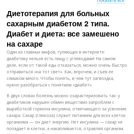
Показать все
Диетотерапия для больных
Питания при
Блюда при сахарном
сахарном диабете
диабете
сахарным диабетом 2 типа.
Диабет и диета: все замешено
на сахаре
Ежедневная диета
Недельная диета
Один из главных мифов, гуляющих в интернете:
диабетику нельзя есть пищу с углеводами! На самом
деле, если от такой еды отказаться, можно очень быстро
отправиться «на тот свет». Как, впрочем, и съев ее
слишком много. Чтобы понять, в чем тут загвоздка,
нужно разобраться с понятием «диабет».
В двух словах болезнь можно охарактеризовать так: у
диабетиков нарушен обмен веществиз-запроблем с
выработкой гормона инсулина, отвечающего за усвоение
сахара. Сахар (глюкоза) служит питанием для всех клеток
организма — он дает энергию. Нет инсулина — сахар не
попадает в клетки, а накапливается, отравляя организм.