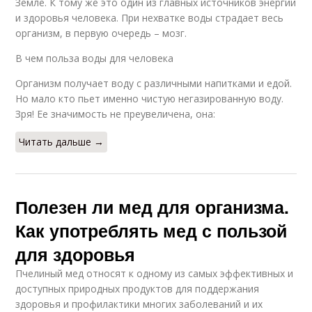
Земле. К тому же это один из главных источников энергии
и здоровья человека. При нехватке воды страдает весь
Донниковый мед
Дягильный мед
организм, в первую очередь – мозг.
В чем польза воды для человека
Организм получает воду с различными напитками и едой.
Ежевичный мед
Ивовый мед
Но мало кто пьет именно чистую негазированную воду.
Зря! Ее значимость не преувеличена, она:
Читать дальше →
Иссоповый мед
Натуральный мед
Полезен ли мед для организма.
Как употреблять мед с пользой
для здоровья
Пчелиный мед относят к одному из самых эффективных и
доступных природных продуктов для поддержания
здоровья и профилактики многих заболеваний и их