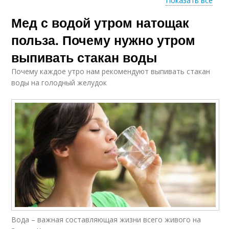
Показать все
Мед с водой утром натощак
Мед для сердца
Мед в кулинарии
польза. Почему нужно утром
выпивать стакан воды
Почему каждое утро нам рекомендуют выпивать стакан
Мед в косметологии
Белоакациевый мед
воды на голодный желудок
Барбарисовый мед
Васильковый мед
Вересковый мед
Горчичный мед
Вода – важная составляющая жизни всего живого на