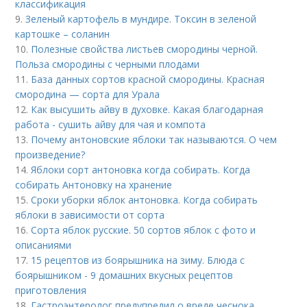
классификация
9.
Зеленый картофель в мундире. Токсин в зеленой
картошке – соланин
10.
Полезные свойства листьев смородины черной.
Польза смородины с черными плодами
11.
База данных сортов красной смородины. Красная
смородина — сорта для Урала
12.
Как высушить айву в духовке. Какая благодарная
работа - сушить айву для чая и компота
13.
Почему антоновские яблоки так называются. О чем
произведение?
14.
Яблоки сорт антоновка когда собирать. Когда
собирать Антоновку на хранение
15.
Сроки уборки яблок антоновка. Когда собирать
яблоки в зависимости от сорта
16.
Сорта яблок русские. 50 сортов яблок с фото и
описаниями
17.
15 рецептов из боярышника на зиму. Блюда с
боярышником - 9 домашних вкусных рецептов
приготовления
18.
Гастроэнтеролог предупредил о вреде чеснока