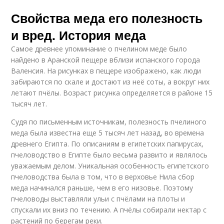
Свойства меда его полезность
и вред. История меда
Самое древнее упоминание о пчелином меде было
найдено в Аранской пещере вблизи испанского города
Валенсия. На рисунках в пещере изображено, как люди
забираются по скале и достают из неё соты, а вокруг них
летают пчёлы. Возраст рисунка определяется в районе 15
тысяч лет.
Судя по письменным источникам, полезность пчелиного
меда была известна еще 5 тысяч лет назад, во времена
древнего Египта. По описаниям в египетских папирусах,
пчеловодство в Египте было весьма развито и являлось
уважаемым делом. Уникальная особенность египетского
пчеловодства была в том, что в верховье Нила сбор
меда начинался раньше, чем в его низовье. Поэтому
пчеловоды выставляли ульи с пчёлами на плоты и
спускали их вниз по течению. А пчёлы собирали нектар с
растений по берегам реки.