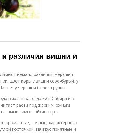
а и различия вишни и
о имеют немало различий. Черешня
ник. Цвет коры у вишни серо-бурый, у
Листья у черешни более крупные.
рую выращивают даже в Сибири и в
почитает расти под жарким южным
шь самые зимостойкие сорта.
ень ароматные, сочные, характерного
глой косточкой. На вкус приятные и