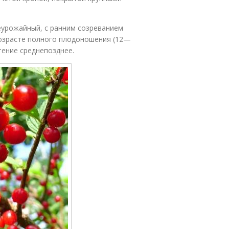
еурожайный, с ранним созреванием
возрасте полного плодоношения (12—
тение среднепозднее.