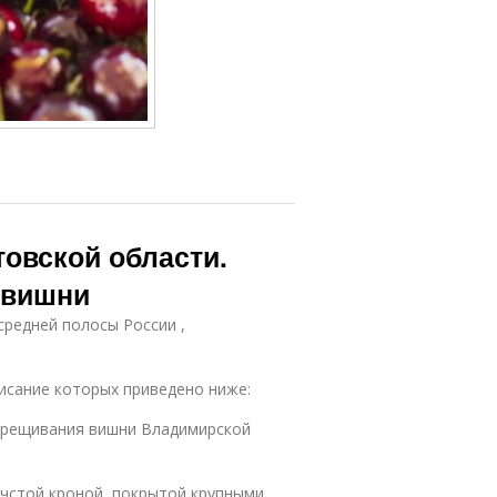
овской области.
 вишни
средней полосы России ,
исание которых приведено ниже:
скрещивания вишни Владимирской
дчстой кроной, покрытой крупными