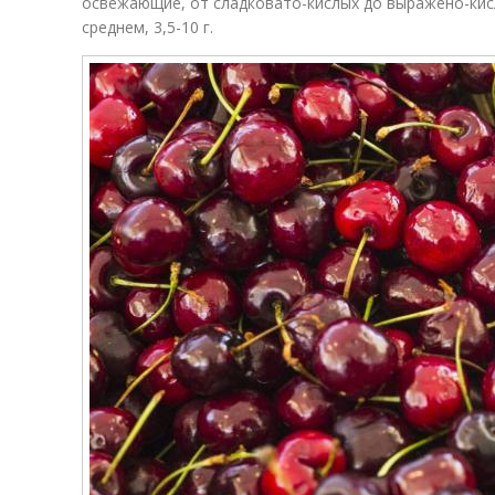
освежающие, от сладковато-кислых до выражено-кисл
среднем, 3,5-10 г.