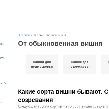
Главная
»
От обыкновенная вишня
От обыкновенная вишня
ты
нте.
Вишни для
Вишня для
подмосковья
подмосковья
х, у
Какие сорта вишни бывают. С
созревания
ию
Следующая группа сортов – это сорт вишни среднего 