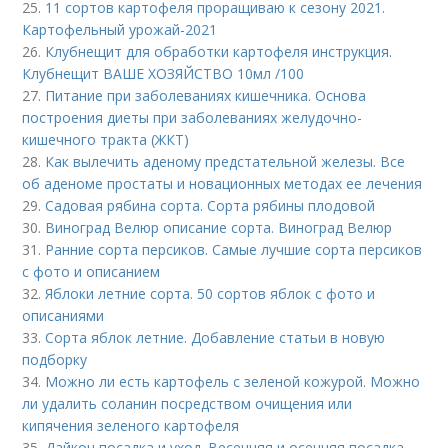
25.
11 сортов картофеля проращиваю к сезону 2021.
Картофельный урожай-2021
26.
Клубнещит для обработки картофеля инструкция.
Клубнещит ВАШЕ ХОЗЯЙСТВО 10мл /100
27.
Питание при заболеваниях кишечника. Основа
построения диеты при заболеваниях желудочно-
кишечного тракта (ЖКТ)
28.
Как вылечить аденому предстательной железы. Все
об аденоме простаты и новационных методах ее лечения
29.
Садовая рябина сорта. Сорта рябины плодовой
30.
Виноград Велюр описание сорта. Виноград Велюр
31.
Ранние сорта персиков. Самые лучшие сорта персиков
с фото и описанием
32.
Яблоки летние сорта. 50 сортов яблок с фото и
описаниями
33.
Сорта яблок летние. Добавление статьи в новую
подборку
34.
Можно ли есть картофель с зеленой кожурой. Можно
ли удалить соланин посредством очищения или
кипячения зеленого картофеля
35.
Дайкон посадка и уход. Весенняя и осенняя посадка