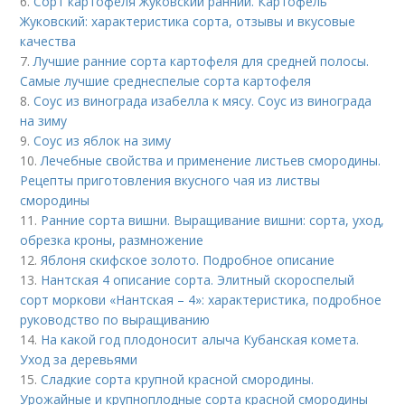
6.
Сорт картофеля Жуковский ранний. Картофель
Жуковский: характеристика сорта, отзывы и вкусовые
качества
7.
Лучшие ранние сорта картофеля для средней полосы.
Самые лучшие среднеспелые сорта картофеля
8.
Соус из винограда изабелла к мясу. Соус из винограда
на зиму
9.
Соус из яблок на зиму
10.
Лечебные свойства и применение листьев смородины.
Рецепты приготовления вкусного чая из листвы
смородины
11.
Ранние сорта вишни. Выращивание вишни: сорта, уход,
обрезка кроны, размножение
12.
Яблоня скифское золото. Подробное описание
13.
Нантская 4 описание сорта. Элитный скороспелый
сорт моркови «Нантская – 4»: характеристика, подробное
руководство по выращиванию
14.
На какой год плодоносит алыча Кубанская комета.
Уход за деревьями
15.
Сладкие сорта крупной красной смородины.
Урожайные и крупноплодные сорта красной смородины