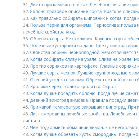
31.
Диета при камнях в почках. Лечебное питание пр
32.
Яблоня призовое описание сорта. Краткое описан
33.
Как правильно собирать шиповник и когда. Когда
34.
Польза терна для организма. Тернослива: польза и
лечебные свойства ягод
35.
Облепиха сорта без колючек. Крупные сорта обле
36.
Полезные кустарники на даче. Цветущие красивые
37.
Свойства рябины черноплодной. Чем отличается 
38.
Когда собирать сливу на урале. Слива на Урале. 
39.
Против сорняков на картофеле. Главные сорняки
40.
Лучшие сорта чеснок. Лучшие крупноплодные озим
41.
Осенний уход за сливами. Обрезка ветвей после 
42.
Кролики через сколько кролятся. Окрол
43.
Когда лучше посадить яблоню. Когда лучше сажа
44.
Девичий виноград зимовка. Правила посадки деви
45.
При какой температуре закрывают виноград. При 
46.
Лист смородины лечебные свойства. Лечебные и 
листьев
47.
Чем подкормить домашний лимон. Ещё несколько 
48.
Когда лучше обрезать кусты смородины. Когда мо