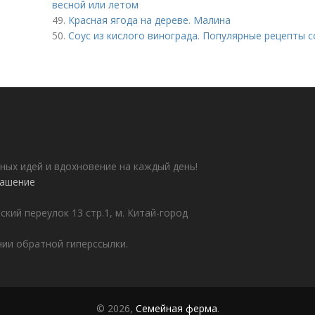
весной или летом
49.
Красная ягода на дереве. Малина
50.
Соус из кислого винограда. Популярные рецепты с
ных идей и вдохновение на каждый день!
лашение
ский переулок 13 стр.1, м. Китай-город
ии обратной гиперссылки.
© 2026,
Семейная ферма
.