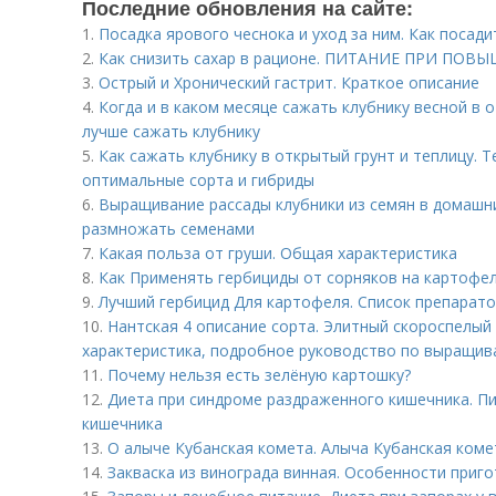
Последние обновления на сайте:
1.
Посадка ярового чеснока и уход за ним. Как посад
2.
Как снизить сахар в рационе. ПИТАНИЕ ПРИ ПО
3.
Острый и Хронический гастрит. Краткое описание
4.
Когда и в каком месяце сажать клубнику весной в о
лучше сажать клубнику
5.
Как сажать клубнику в открытый грунт и теплицу. 
оптимальные сорта и гибриды
6.
Выращивание рассады клубники из семян в домашни
размножать семенами
7.
Какая польза от груши. Общая характеристика
8.
Как Применять гербициды от сорняков на картофел
9.
Лучший гербицид Для картофеля. Список препарат
10.
Нантская 4 описание сорта. Элитный скороспелый 
характеристика, подробное руководство по выращи
11.
Почему нельзя есть зелёную картошку?
12.
Диета при синдроме раздраженного кишечника. П
кишечника
13.
О алыче Кубанская комета. Алыча Кубанская коме
14.
Закваска из винограда винная. Особенности приг