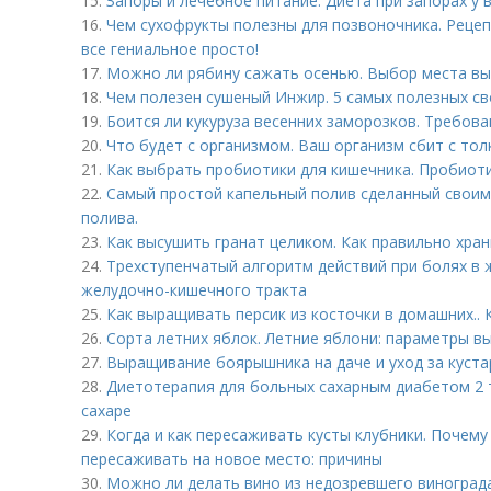
15.
Запоры и лечебное питание. Диета при запорах у 
16.
Чем сухофрукты полезны для позвоночника. Реце
все гениальное просто!
17.
Можно ли рябину сажать осенью. Выбор места вы
18.
Чем полезен сушеный Инжир. 5 самых полезных с
19.
Боится ли кукуруза весенних заморозков. Требова
20.
Что будет с организмом. Ваш организм сбит с тол
21.
Как выбрать пробиотики для кишечника. Пробиот
22.
Самый простой капельный полив сделанный своими
полива.
23.
Как высушить гранат целиком. Как правильно хран
24.
Трехступенчатый алгоритм действий при болях в
желудочно-кишечного тракта
25.
Как выращивать персик из косточки в домашних.. 
26.
Сорта летних яблок. Летние яблони: параметры в
27.
Выращивание боярышника на даче и уход за куст
28.
Диетотерапия для больных сахарным диабетом 2 т
сахаре
29.
Когда и как пересаживать кусты клубники. Почем
пересаживать на новое место: причины
30.
Можно ли делать вино из недозревшего виноград