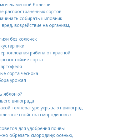
и мочекаменной болезни
ие распространенных сортов
 начинать собирать шиповник
 вред, воздействие на организм,
пихи без колючек
 кустарники
черноплодная рябина от красной
Морозостойкие сорта
 картофеля
ые сорта чеснока
сбора урожая
ть яблоню?
чьего винограда
какой температуре укрывают виноград
полезные свойства смородиновых
советов для удобрения почвы
жно обрезать смородину: осенью,