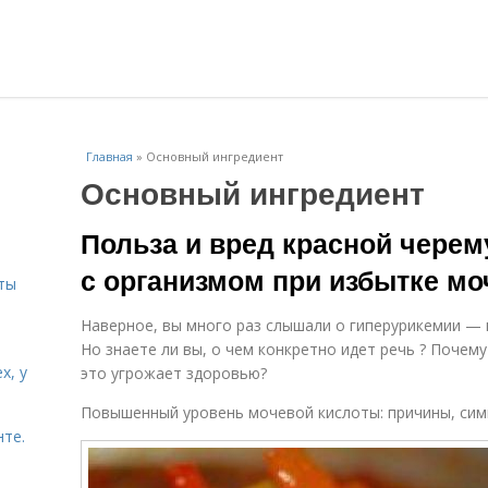
Главная
»
Основный ингредиент
Основный ингредиент
и
Польза и вред красной черем
с организмом при избытке м
ты
Наверное, вы много раз слышали о гиперурикемии — 
Но знаете ли вы, о чем конкретно идет речь ? Почему
х, у
это угрожает здоровью?
Повышенный уровень мочевой кислоты: причины, сим
нте.