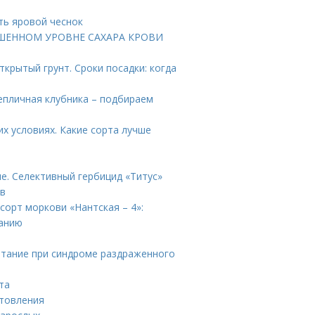
ить яровой чеснок
ВЫШЕННОМ УРОВНЕ САХАРА КРОВИ
ткрытый грунт. Сроки посадки: когда
Тепличная клубника – подбираем
х условиях. Какие сорта лучше
е. Селективный гербицид «Титус»
ов
сорт моркови «Нантская – 4»:
ванию
итание при синдроме раздраженного
та
отовления