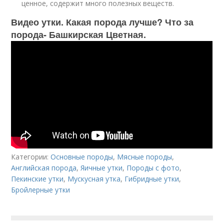
ценное, содержит много полезных веществ.
Видео утки. Какая порода лучше? Что за
порода- Башкирская Цветная.
Категории:
Основные породы
,
Мясные породы
,
Английская порода
,
Яичные утки
,
Породы с фото
,
Пекинские утки
,
Мускусная утка
,
Гибридные утки
,
Бройлерные утки