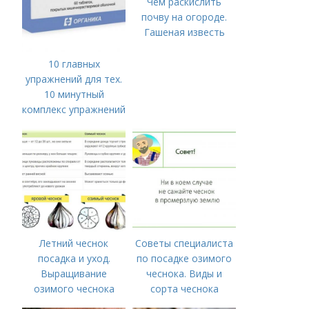
Чем раскислить
почву на огороде.
Гашеная известь
10 главных
упражнений для тех.
10 минутный
комплекс упражнений
для тех, у кого нет
времени на спорт
Летний чеснок
Советы специалиста
посадка и уход.
по посадке озимого
Выращивание
чеснока. Виды и
озимого чеснока
сорта чеснока