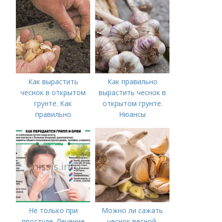
Как вырастить
Как правильно
чеснок в открытом
вырастить чеснок в
грунте. Как
открытом грунте.
правильно
Нюансы
выращивать чеснок в
выращивания
открытом грунте
озимого чеснока
Не только при
Можно ли сажать
простуде. Лечение
чеснок весной.