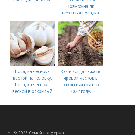
Возможна ли
весенняя посадка
чеснока — когда
лучше делать
Посадка чеснока
Как и когда сажать
весной на головку.
яровой чеснок в
Посадка чеснока
открытый грунт в
весной в открытый
2022 году.
грунт
Добавление статьи в
новую подборку
© 2026 Семейная ферма