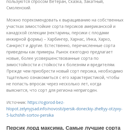
пользуются спросом Ветеран, Сказка, Закатный,
Смоленский.
Можно порекомендовать к выращиванию на собственных
участках зимостойкие сорта персиков американской и
канадской селекции (нектарины, персики с плодами
инжирной формы) – Харбингер, Харнас, Инка, Харко,
Санкрест и другие. Естественно, перечисленные сорта
приведены как примеры. Рынок ежегодно предлагает
новые, более усовершенствованные сорта по
зимостойкости и стойкости к болезням и вредителям.
Прежде чем приобрести новый сорт персика, необходимо
тщательно ознакомиться с его характеристикой, чтобы
не попасть впросак через несколько лет, когда
выяснится, что сорт для региона непригоден.
Источник:
https://ogorod-bez-
hlopot.zelynyjsad.info/novosti/persik-doneckiy-zheltyy-otzyvy-
5-luchshih-sortov-persika
Персик лорд максима. Самые лучшие сорта