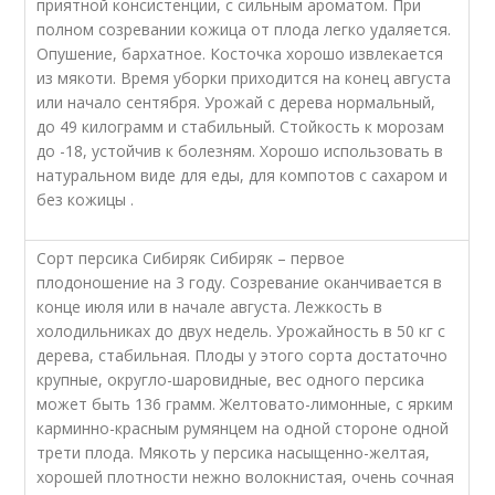
приятной консистенции, с сильным ароматом. При
полном созревании кожица от плода легко удаляется.
Опушение, бархатное. Косточка хорошо извлекается
из мякоти. Время уборки приходится на конец августа
или начало сентября. Урожай с дерева нормальный,
до 49 килограмм и стабильный. Стойкость к морозам
до -18, устойчив к болезням. Хорошо использовать в
натуральном виде для еды, для компотов с сахаром и
без кожицы .
Сорт персика Сибиряк Сибиряк – первое
плодоношение на 3 году. Созревание оканчивается в
конце июля или в начале августа. Лежкость в
холодильниках до двух недель. Урожайность в 50 кг с
дерева, стабильная. Плоды у этого сорта достаточно
крупные, округло-шаровидные, вес одного персика
может быть 136 грамм. Желтовато-лимонные, с ярким
карминно-красным румянцем на одной стороне одной
трети плода. Мякоть у персика насыщенно-желтая,
хорошей плотности нежно волокнистая, очень сочная