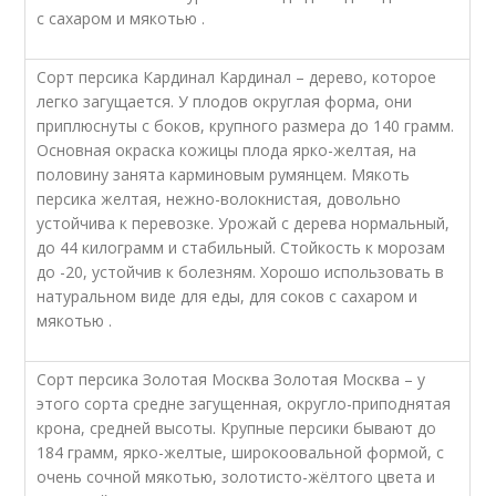
с сахаром и мякотью .
Сорт персика Кардинал Кардинал – дерево, которое
легко загущается. У плодов округлая форма, они
приплюснуты с боков, крупного размера до 140 грамм.
Основная окраска кожицы плода ярко-желтая, на
половину занята карминовым румянцем. Мякоть
персика желтая, нежно-волокнистая, довольно
устойчива к перевозке. Урожай с дерева нормальный,
до 44 килограмм и стабильный. Стойкость к морозам
до -20, устойчив к болезням. Хорошо использовать в
натуральном виде для еды, для соков с сахаром и
мякотью .
Сорт персика Золотая Москва Золотая Москва – у
этого сорта средне загущенная, округло-приподнятая
крона, средней высоты. Крупные персики бывают до
184 грамм, ярко-желтые, широкоовальной формой, с
очень сочной мякотью, золотисто-жёлтого цвета и