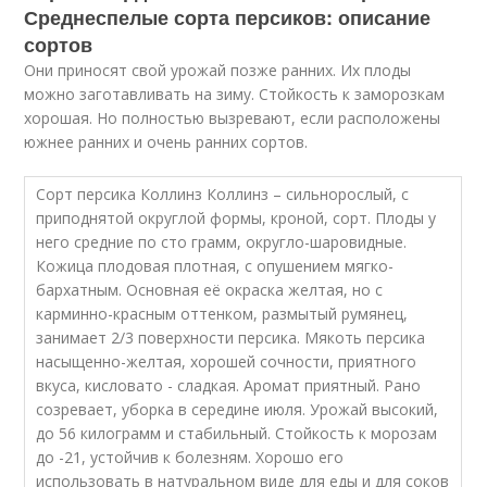
Среднеспелые сорта персиков: описание
сортов
Они приносят свой урожай позже ранних. Их плоды
можно заготавливать на зиму. Стойкость к заморозкам
хорошая. Но полностью вызревают, если расположены
южнее ранних и очень ранних сортов.
Сорт персика Коллинз Коллинз – сильнорослый, с
приподнятой округлой формы, кроной, сорт. Плоды у
него средние по сто грамм, округло-шаровидные.
Кожица плодовая плотная, с опушением мягко-
бархатным. Основная её окраска желтая, но с
карминно-красным оттенком, размытый румянец,
занимает 2/3 поверхности персика. Мякоть персика
насыщенно-желтая, хорошей сочности, приятного
вкуса, кисловато - сладкая. Аромат приятный. Рано
созревает, уборка в середине июля. Урожай высокий,
до 56 килограмм и стабильный. Стойкость к морозам
до -21, устойчив к болезням. Хорошо его
использовать в натуральном виде для еды и для соков