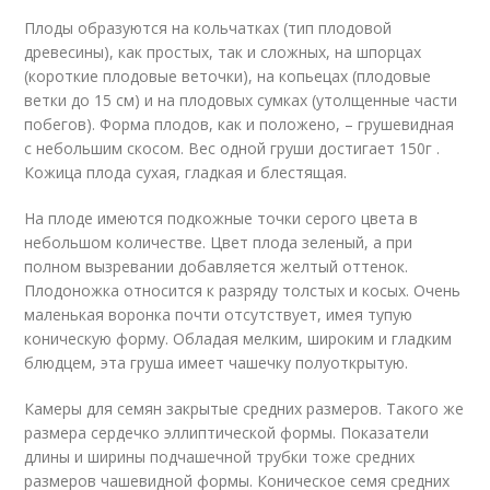
Плоды образуются на кольчатках (тип плодовой
древесины), как простых, так и сложных, на шпорцах
(короткие плодовые веточки), на копьецах (плодовые
ветки до 15 см) и на плодовых сумках (утолщенные части
побегов). Форма плодов, как и положено, – грушевидная
с небольшим скосом. Вес одной груши достигает 150г .
Кожица плода сухая, гладкая и блестящая.
На плоде имеются подкожные точки серого цвета в
небольшом количестве. Цвет плода зеленый, а при
полном вызревании добавляется желтый оттенок.
Плодоножка относится к разряду толстых и косых. Очень
маленькая воронка почти отсутствует, имея тупую
коническую форму. Обладая мелким, широким и гладким
блюдцем, эта груша имеет чашечку полуоткрытую.
Камеры для семян закрытые средних размеров. Такого же
размера сердечко эллиптической формы. Показатели
длины и ширины подчашечной трубки тоже средних
размеров чашевидной формы. Коническое семя средних