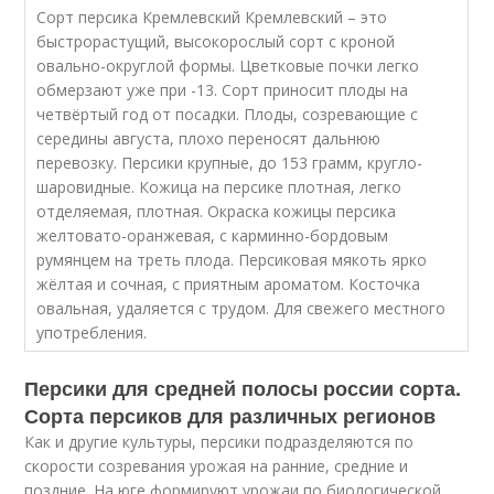
Сорт персика Кремлевский Кремлевский – это
быстрорастущий, высокорослый сорт с кроной
овально-округлой формы. Цветковые почки легко
обмерзают уже при -13. Сорт приносит плоды на
четвёртый год от посадки. Плоды, созревающие с
середины августа, плохо переносят дальнюю
перевозку. Персики крупные, до 153 грамм, кругло-
шаровидные. Кожица на персике плотная, легко
отделяемая, плотная. Окраска кожицы персика
желтовато-оранжевая, с карминно-бордовым
румянцем на треть плода. Персиковая мякоть ярко
жёлтая и сочная, с приятным ароматом. Косточка
овальная, удаляется с трудом. Для свежего местного
употребления.
Персики для средней полосы россии сорта.
Сорта персиков для различных регионов
Как и другие культуры, персики подразделяются по
скорости созревания урожая на ранние, средние и
поздние. На юге формируют урожаи по биологической