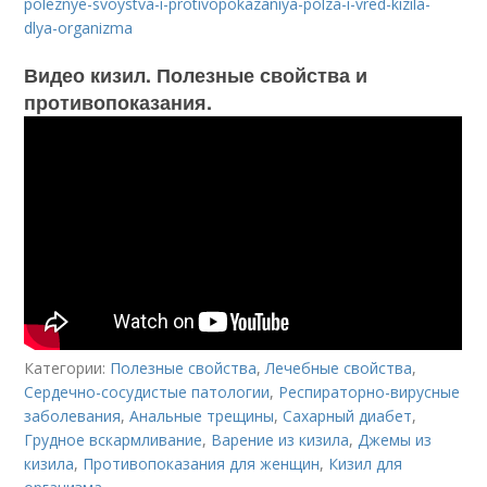
poleznye-svoystva-i-protivopokazaniya-polza-i-vred-kizila-
dlya-organizma
Видео кизил. Полезные свойства и
противопоказания.
Категории:
Полезные свойства
,
Лечебные свойства
,
Сердечно-сосудистые патологии
,
Респираторно-вирусные
заболевания
,
Анальные трещины
,
Сахарный диабет
,
Грудное вскармливание
,
Варение из кизила
,
Джемы из
кизила
,
Противопоказания для женщин
,
Кизил для