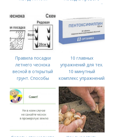
ПРАВИЛЬНО
чеснока в открытый
ПОСАДИТЬ ОЗИМЫЙ
грунт
ЧЕСНОК
Правила посадки
10 главных
летнего чеснока
упражнений для тех.
весной в открытый
10 минутный
грунт. Способы
комплекс упражнений
посадки чеснока
для тех, у кого нет
времени на спорт