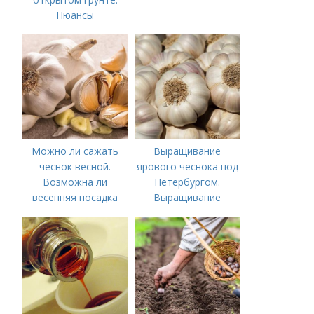
Нюансы
выращивания
озимого чеснока
Можно ли сажать
Выращивание
чеснок весной.
ярового чеснока под
Возможна ли
Петербургом.
весенняя посадка
Выращивание
чеснока — когда
ярового чеснока: 7
лучше делать
важных моментов