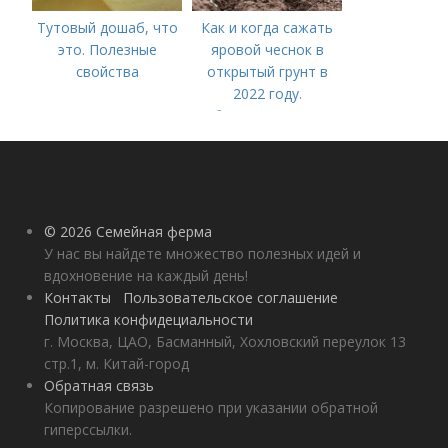
Тутовый дошаб, что
Как и когда сажать
это. Полезные
яровой чеснок в
свойства
открытый грунт в
2022 году.
Добавление статьи в
новую подборку
© 2026 Семейная ферма
У нас вы найдете множество полезных идей и
вдохновение на каждый день!
Контакты
Пользовательское соглашение
Политика конфидециальности
г. Москва, ЦАО, Басманный, Хохловский переулок 13
стр.1, м. Китай-город
Обратная связь
Копирование разрешено при указании обратной
гиперссылки.