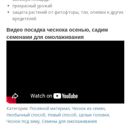
прекрасный урожай
защита растений от фитофторы, тли, огнёвки и других
вредителей.
Видео посадка чеснока осенью, садим
семенами для омолаживания
Категории:
Посевной материал
,
Чеснок из семян
,
Необычный способ
,
Новый способ
,
Целые головки
,
Чеснок под зиму
,
Семены для омолаживания