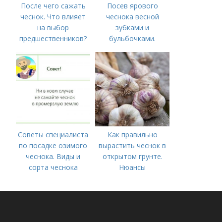
После чего сажать
Посев ярового
чеснок. Что влияет
чеснока весной
на выбор
зубками и
предшественников?
бульбочками.
Оптимальные сроки
посадки озимого
чеснока
Советы специалиста
Как правильно
по посадке озимого
вырастить чеснок в
чеснока. Виды и
открытом грунте.
сорта чеснока
Нюансы
выращивания
озимого чеснока