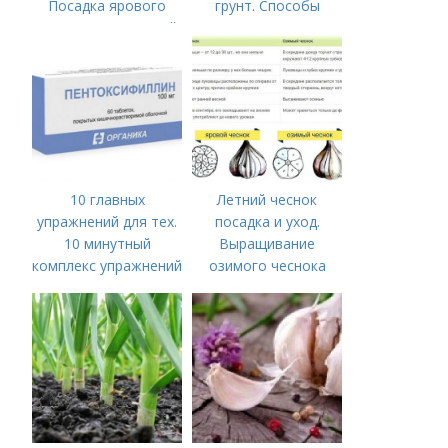
Посадка ярового
грунт. Способы
чеснока в открытый
посадки чеснока
грунт
10 главных
Летний чеснок
упражнений для тех.
посадка и уход.
10 минутный
Выращивание
комплекс упражнений
озимого чеснока
для тех, у кого нет
времени на спорт