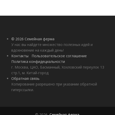
© 2026 Семейная ферма
У нас вы найдете множество полезных идей и
вдохновение на каждый день!
Контакты
Пользовательское соглашение
Политика конфидециальности
г. Москва, ЦАО, Басманный, Хохловский переулок 13
стр.1, м. Китай-город
Обратная связь
Копирование разрешено при указании обратной
гиперссылки.
© 2026,
Семейная ферма
.