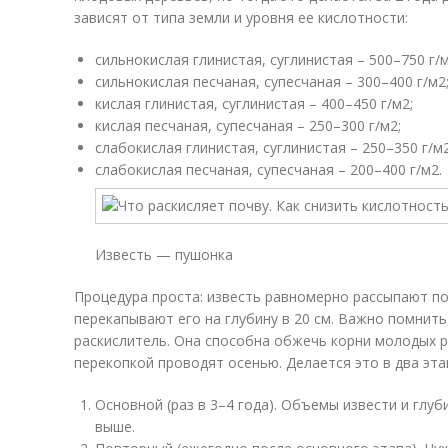
зависят от типа земли и уровня ее кислотности:
сильнокислая глинистая, суглинистая – 500–750 г/
сильнокислая песчаная, супесчаная – 300–400 г/м
2
кислая глинистая, суглинистая – 400–450 г/м
2
;
кислая песчаная, супесчаная – 250–300 г/м
2
;
слабокислая глинистая, суглинистая – 250–350 г/м
слабокислая песчаная, супесчаная – 200–400 г/м
2
.
Известь — пушонка
Процедура проста: известь равномерно рассыпают по
перекапывают его на глубину в 20 см. Важно помнить
раскислитель. Она способна обжечь корни молодых р
перекопкой проводят осенью. Делается это в два эта
Основной (раз в 3–4 года). Объемы извести и глуб
выше.