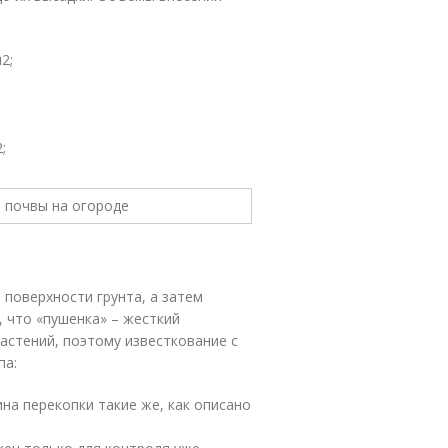
м
2
;
;
2
;
 поверхности грунта, а затем
, что «пушенка» – жесткий
астений, поэтому известкование с
па:
ина перекопки такие же, как описано