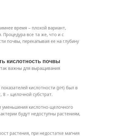
Зимнее время – плохой вариант,
 Процедура все та же, что и с
ти почвы, перекапывая ее на глубину
ить кислотность почвы
 так важны для выращивания
показателей кислотности (рН) был в
т, 8 – щелочной субстрат.
и уменьшения кислотно-щелочного
бактерии будут недоступны растениям,
рост растения, при недостатке магния