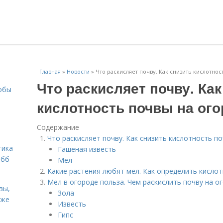
Главная
»
Новости
»
Что раскисляет почву. Как снизить кислотнос
Что раскисляет почву. Как
собы
кислотность почвы на ог
Содержание
Что раскисляет почву. Как снизить кислотность п
тика
Гашеная известь
обб
Мел
Какие растения любят мел. Как определить кисло
Мел в огороде польза. Чем раскислить почву на о
вы,
Зола
кже
Известь
Гипс