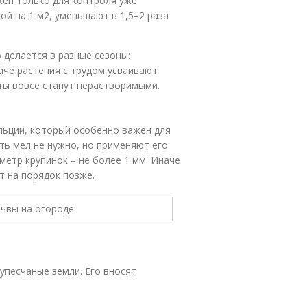
жен только для контроля уже
ой на 1 м
2
, уменьшают в 1,5–2 раза
 делается в разные сезоны:
аче растения с трудом усваивают
ты вовсе станут нерастворимыми.
льций, который особенно важен для
ить мел не нужно, но применяют его
метр крупинок – не более 1 мм. Иначе
т на порядок позже.
супесчаные земли. Его вносят