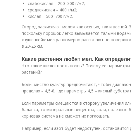
слабокислая – 200–300 г/м
2
;
среднекислая – 400 г/м
2
;
кислая – 500–700 г/м
2
.
Огород раскисляют мелом как осенью, так и весной. 
поскольку порошок легко вымывается талыми водами.
«пушенкой»: мел равномерно рассыпают по поверхнос
в 20-25 см.
Какие растения любят мел. Как определ
Что такое кислотность почвы? Почему ее параметры
растений?
Большинство культур предпочитают, чтобы диапазон 
пределах – 4,5-8, где параметры 4,5 – кислый субстра
Если параметры смещаются в сторону увеличения ил
баланса, то минеральные вещества, соли, полезные 
корневая система не сможет их поглощать.
Например, если азот будет недоступен, остановится 