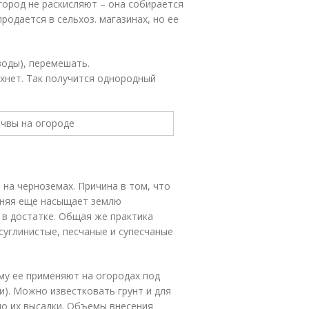
город не раскисляют – она собирается
одается в сельхоз. магазинах, но ее
 воды), перемешать.
охнет. Так получится однородный
на черноземах. Причина в том, что
дняя еще насыщает землю
 в достатке. Общая же практика
 суглинистые, песчаные и супесчаные
му ее применяют на огородах под
и). Можно известковать грунт и для
 до их высадки. Объемы внесения