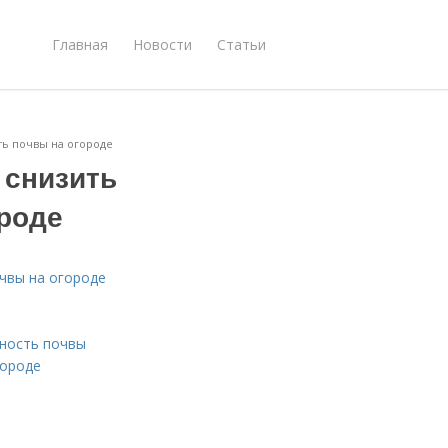
Главная
Новости
Статьи
ть почвы на огороде
 снизить
ороде
очвы на огороде
тность почвы
городе