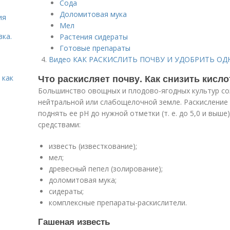
Сода
Доломитовая мука
ия
Мел
вка.
Растения сидераты
Готовые препараты
Видео КАК РАСКИСЛИТЬ ПОЧВУ И УДОБРИТЬ О
Что раскисляет почву. Как снизить кисл
 как
Большинство овощных и плодово-ягодных культур со
нейтральной или слабощелочной земле. Раскисление
поднять ее рН до нужной отметки (т. е. до 5,0 и выш
средствами:
известь (известкование);
мел;
древесный пепел (золирование);
доломитовая мука;
сидераты;
комплексные препараты-раскислители.
Гашеная известь