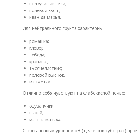
ползучие лютики;
полевой хвощ;
иван-да-марья.
Для нейтрального грунта характерны:
ромашка;
клевер;
лебеда;
крапива ;
тысячелистник;
полевой вьюнок.
манжетка.
Отлично себя чувствуют на слабокислой почве:
одуванчики;
пырей;
мать-и-мачеха.
С повышенным уровнем рН (щелочной субстрат) прои