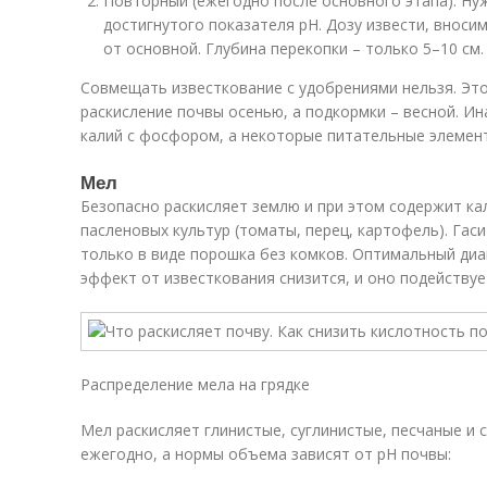
Повторный (ежегодно после основного этапа). Ну
достигнутого показателя рН. Дозу извести, вносим
от основной. Глубина перекопки – только 5–10 см.
Совмещать известкование с удобрениями нельзя. Это
раскисление почвы осенью, а подкормки – весной. Ин
калий с фосфором, а некоторые питательные элемен
Мел
Безопасно раскисляет землю и при этом содержит ка
пасленовых культур (томаты, перец, картофель). Гас
только в виде порошка без комков. Оптимальный диа
эффект от известкования снизится, и оно подействуе
Распределение мела на грядке
Мел раскисляет глинистые, суглинистые, песчаные и 
ежегодно, а нормы объема зависят от рН почвы: