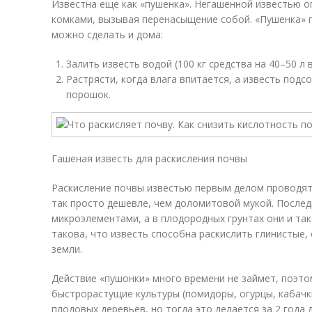
Известна еще как «пушенка». Негашенной известью о
комками, вызывая перенасыщение собой. «Пушенка» пр
можно сделать и дома:
Залить известь водой (100 кг средства на 40–50 л
Растрясти, когда влага впитается, а известь подс
порошок.
Гашеная известь для раскисления почвы
Раскисление почвы известью первым делом проводят 
так просто дешевле, чем доломитовой мукой. После
микроэлементами, а в плодородных грунтах они и так
такова, что известь способна раскислить глинистые,
земли.
Действие «пушонки» много времени не займет, поэто
быстрорастущие культуры (помидоры, огурцы, кабачк
плодовых деревьев, но тогда это делается за 2 года