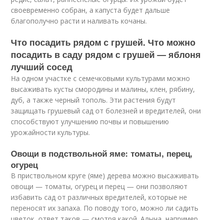
своевременно собран, а капуста будет дальше
благополучно расти и наливать кочаны.
Что посадить рядом с грушей. Что можно
посадить в саду рядом с грушей — яблоня
лучший сосед
На одном участке с семечковыми культурами можно
высаживать кусты смородины и малины, клен, рябину,
дуб, а также черный тополь. Эти растения будут
защищать грушевый сад от болезней и вредителей, они
способствуют улучшению почвы и повышению
урожайности культуры.
Овощи в подствольной яме: томаты, перец,
огурец
В приствольном круге (яме) дерева можно высаживать
овощи — томаты, огурец и перец — они позволяют
избавить сад от различных вредителей, которые не
переносят их запаха. По поводу того, можно ли садить
цветок, ответ таков — смотря какой. Алыча, например,