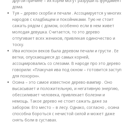
другой причине – их корни могут разрушить фундамент
дома.
Туя – дерево скорби и печали . Ассоциируется у многих
народов с кладбищем и покойниками. Тую не стоит
сажать рядом с домом, особенно если в нем живет
молодая девушка. Считается, то это дерево
отпугивает всех женихов, привлекая одиночество и
тоску.
Ива испокон веков была деревом печали и грусти . Ее
ветки, опускающиеся до самых корней,
ассоциировались со слезами. В народе про это дерево
говорили: «Плакучая ива под окном – готовится заступ
для похорон».
Осина – это самое известное дерево-вампир . Оно
высасывает и положительную, и негативную энергию,
обессиливает человека, привлекает болезни и
немощь. Такое дерево не стоит сажать даже за
забором. Его место – в лесу. Однако, согласно , осина
способна бороться с нечистой силой и может даже
снять боли в суставах.