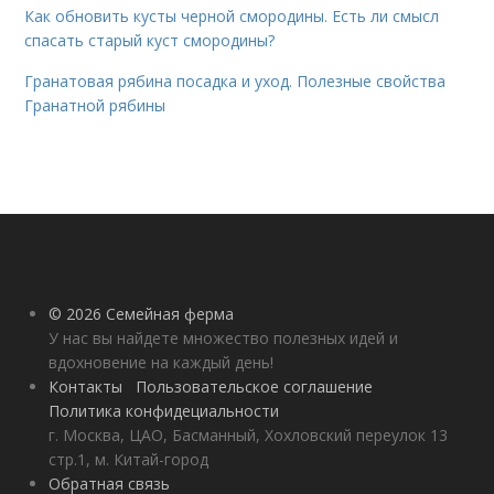
Как обновить кусты черной смородины. Есть ли смысл
спасать старый куст смородины?
Гранатовая рябина посадка и уход. Полезные свойства
Гранатной рябины
© 2026 Семейная ферма
У нас вы найдете множество полезных идей и
вдохновение на каждый день!
Контакты
Пользовательское соглашение
Политика конфидециальности
г. Москва, ЦАО, Басманный, Хохловский переулок 13
стр.1, м. Китай-город
Обратная связь