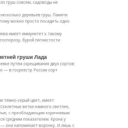
ыло груш совсем, садоводы не
 несколько деревьев груш. Памяти
этому можно просто посадить одно
лева имеет иммунитет к такому
итоспорозу, бурой пятнистости
летней груши Лада
евке путём скрещивания двух сортов:
ю — в госреестр России сорт
и тёмно-серый цвет, имеет
Скелетные ветки намного светлее,
утые, с преобладающим коричневым
тся средним показателем. Крона у
 — она напоминает воронку. И лишь с