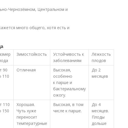
льно-Чернозёмном, Центральном и
окажется много общего, хотя есть и
ца
азмер
Зимостойкость
Устойчивость к
Лёжкость
лода
заболеваниям
плодов
т 90
Отличная
Высокая,
До 2
о 110
особенно
месяцев
к парше и
бактериальному
ожогу.
т 110
Хорошая.
Высокая, в том
До 4
о 150
Чуть хуже
числе к парше.
месяцев.
переносит
Плоды
температурные
дольше