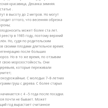
Лесная красавица, Деканка зимняя.
статье .
ут в высоту до 2 метров. Но могут
сходит оттого, что весенняя обрезка
кроны;
плодоносить может более ста лет.
реестр в 1985 году, поэтому верхний
ён. Но, судя по родительским
ов своими плодами длительное время;
регенерацию после больших
роз. Но в то же время, по отзывам
т свою морозостойкость. Они
деревьев, которые переживали
унитет;
сокоурожайные. С молодых 7–8-летних
грамм груш с дерева. С более старых
ачинается с 4 –5 года после посадки.
коя почти не бывает. Может
ющий год вырастает считанное