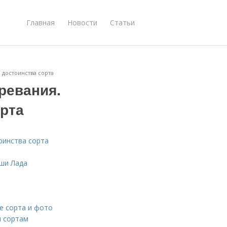
Главная
Новости
Статьи
 достоинства сорта
ревания.
рта
оинства сорта
уши Лада
ие сорта и фото
м сортам