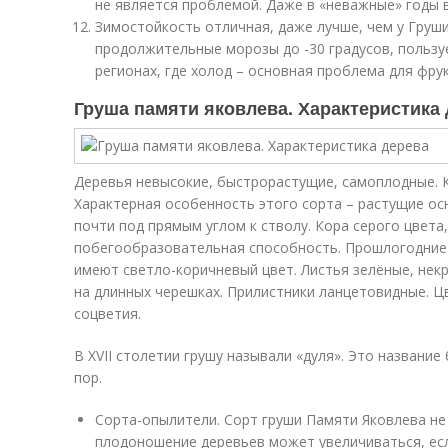
не является проблемой. Даже в «неважные» годы в
Зимостойкость отличная, даже лучше, чем у Груш
продолжительные морозы до -30 градусов, пользу
регионах, где холод – основная проблема для фру
Груша памяти яковлева. Характеристика
Деревья невысокие, быстрорастущие, самоплодные. К
Характерная особенность этого сорта – растущие ос
почти под прямым углом к стволу. Кора серого цвет
побегообразовательная способность. Прошлогодние 
имеют светло-коричневый цвет. Листья зелёные, нек
на длинных черешках. Прилистники ланцетовидные. Ц
соцветия.
В XVII столетии грушу называли «дуля». Это название
пор.
Сорта-опылители. Сорт груши Памяти Яковлева не
плодоношение деревьев может увеличиваться, есл