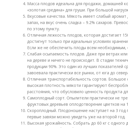
Масса плодов идеальна для продажи, домашней кон
«золотая средина» для груши. При большой нагруз
Вкусовые качества. Мякоть имеет слабый аромат
запах, на вкус очень сладка – 9.2% сахаров. Пре
по этому пункту.
Отличная лежкость плодов, которая достигает 150
достигнут только при идеальных условиях хранени
Если же не обеспечить плоды всем необходимым, 
Слабая осыпаемость плодов. Даже при ветрах или
на дереве и ничего не происходит. В стадии техн
продукции 90%. Это один из лучших показателей с
завоевала практически все рынки, от юга до север
Отличная транспортабельность сортов. Большое с
высокая плотность мякоти гарантируют беспробл
расстояния, что обусловило ценность продукта дл
Самоплодный сорт. Опылители практически не треб
фруктовых деревьев оплодотворение цветков на 
Скороплодный. Плодоношение наступает на 3 год 
первые завязи можно увидеть уже на второй год.
Высокая урожайность. Собрать до 60 кг с одного 