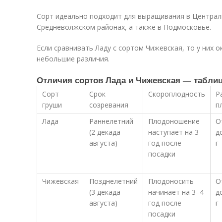
Сорт идеально подходит для выращивания в Центра
Средневолжском районах, а также в Подмосковье.
Если сравнивать Ладу с сортом Чижевская, то у них 
небольшие различия.
Отличия сортов Лада и Чижевская — табли
Сорт
Срок
Скороплодность
Р
груши
созревания
п
Лада
Раннелетний
Плодоношение
О
(2 декада
наступает на 3
д
августа)
год после
г
посадки
Чижевская
Позднелетний
Плодоносить
О
(3 декада
начинает на 3–4
д
августа)
год после
г
посадки