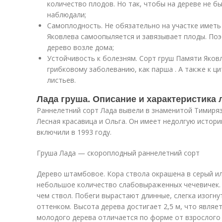
количество плодов. Но так, чтобы на дереве не б
наблюдали;
Самоплодность. Не обязательно на участке иметь
Яковлева самоопыляется и завязывает плоды. По
дерево возле дома;
Устойчивость к болезням. Сорт груш Памяти Яков
грибковому заболеванию, как парша . А также к ц
листьев.
Лада груша. Описание и характеристика 
Раннелетний сорт Лада вывели в знаменитой Тимиряз
Лесная красавица и Ольга. Он имеет недолгую истори
включили в 1993 году.
Груша Лада — скороплодный раннелетний сорт
Дерево штамбовое. Кора ствола окрашена в серый ил
небольшое количество слабовыраженных чечевичек. 
чем ствол. Побеги вырастают длинные, слегка изогн
оттенком. Высота дерева достигает 2,5 м, что являе
молодого дерева отличается по форме от взрослого