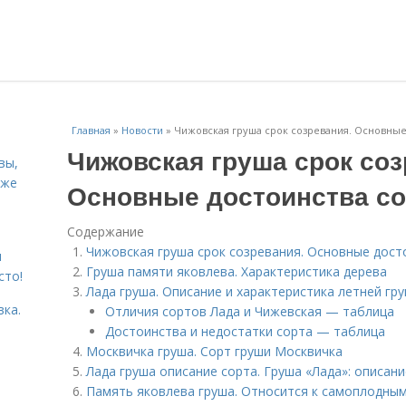
Главная
»
Новости
»
Чижовская груша срок созревания. Основные
Чижовская груша срок соз
вы,
кже
Основные достоинства со
Содержание
Чижовская груша срок созревания. Основные дост
я
Груша памяти яковлева. Характеристика дерева
сто!
Лада груша. Описание и характеристика летней гр
вка.
Отличия сортов Лада и Чижевская — таблица
Достоинства и недостатки сорта — таблица
Москвичка груша. Сорт груши Москвичка
Лада груша описание сорта. Груша «Лада»: описан
Память яковлева груша. Относится к самоплодны