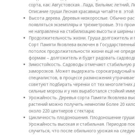
сорта, как: Августовская . Лада, Вильямс летний, 
Описание груши Лесная красавица читайте в этой 
Высота дерева. Деревья низкорослые. Обычно раст
появляться экземпляры и трёхметровые. Это прои
не направлена на стабилизацию высоты и ширины 
Продолжительность жизни. Груша долгожитель и 
Сорт Памяти Яковлева включен в Государственный 
потолок продолжительности жизни ещё не определ
формам – долгожитель и будет радовать садовод
Зимостойкость. Садоводы отмечают стабильную 
заморозков. Может выдержать сорокаградусный мо
специалистов, в процессе размножения утрачивае
советуют подбирать черенки от тех многолетних 
сильные морозы и у них выработался стойкий имм
Урожайность. Деревья сорта Памяти Яковлева вы
растений можно получить немногим более 20 кило
около 220 центнеров с гектара;
Цикличность плодоношения. Плодоношение груши н
Урожайность высокая и стабильная. Периодов по
случиться, что после обильного урожая на следу