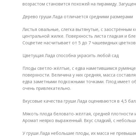
возрастом становится похожей на пирамиду. Загущен
Дерево груши Лада отличается средними размерами
Листья овальные, слегка вытянутые, с заострённым 
центральной жилке. Поверхность листа гладкая и бл
Соцветие насчитывает от 5 до 7 чашевидных цветков
Цветущая Лада способна украсить любой сад
Плоды светло-жёлтые, с едва наметившимся румянцем
поверхности. Величина у них средняя, масса составляе
едва заметными подкожными точками. Плод имеет о
очень привлекательно.
Вкусовые качества груши Лада оцениваются в 4,5 бал
Мякоть плода беловато-жёлтая, средней плотности и
Аромат неярко выраженный. Вкус сладкий, с небольш
У груши Лада небольшие плоды, их масса не превышае