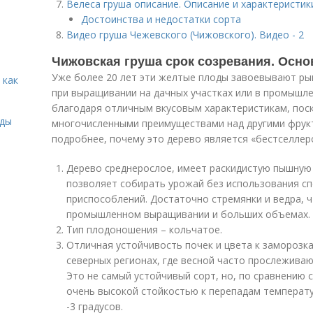
Велеса груша описание. Описание и характеристик
Достоинства и недостатки сорта
Видео груша Чежевского (Чижовского). Видео - 2
Чижовская груша срок созревания. Осно
Уже более 20 лет эти желтые плоды завоевывают ры
 как
при выращивании на дачных участках или в промышле
благодаря отличным вкусовым характеристикам, пос
иды
многочисленными преимуществами над другими фрук
подробнее, почему это дерево является «бестселлер
Дерево среднерослое, имеет раскидистую пышную к
позволяет собирать урожай без использования сп
приспособлений. Достаточно стремянки и ведра, 
промышленном выращивании и больших объемах.
Тип плодоношения – кольчатое.
Отличная устойчивость почек и цвета к заморозк
северных регионах, где весной часто прослежива
Это не самый устойчивый сорт, но, по сравнению 
очень высокой стойкостью к перепадам температ
-3 градусов.