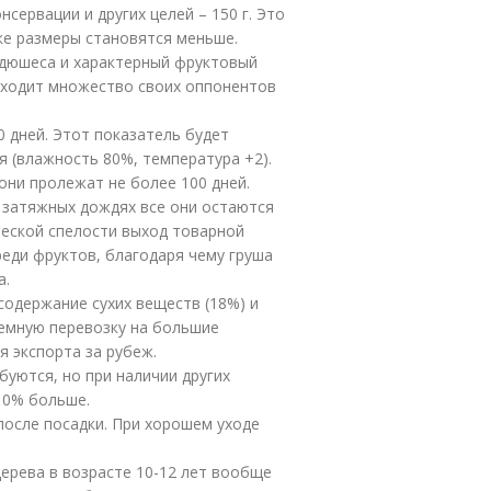
сервации и других целей – 150 г. Это
ке размеры становятся меньше.
 дюшеса и характерный фруктовый
восходит множество своих оппонентов
 дней. Этот показатель будет
я (влажность 80%, температура +2).
они пролежат не более 100 дней.
 затяжных дождях все они остаются
ической спелости выход товарной
реди фруктов, благодаря чему груша
а.
одержание сухих веществ (18%) и
емную перевозку на большие
я экспорта за рубеж.
уются, но при наличии других
10% больше.
после посадки. При хорошем уходе
дерева в возрасте 10-12 лет вообще