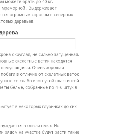
ы можете брать до 40 кг.
и мраморной . Выдерживает
ется огромным спросом в северных
ктовых деревьев.
 дерева
рона округлая, не сильно загущенная.
новные скелетные ветки находятся
а, шелушащаяся. Очень хорошая
побеги в отличие от скелетных веток
рупные со слабо изогнутой пластинкой
веты белые, собранные по 4–6 штук в
 бытует в некоторых глубинках до сих
 нуждается в опылителях. Но
и рядом на участке будут расти такие