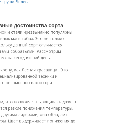
и груши Велеса
вные достоинства сорта
нок и стали чрезвычайно популярны
нных масштабах. Это не только
кольку данный сорт отличается
тами-собратьями. Рассмотрим
ом» на сегодняшний день.
рону, как Лесная красавица . Это
ециализированной техники и
что несомненно важно при
ам, что позволяет выращивать даже в
ются резкие понижения температуры.
с другими лидерами, она обладает
уры. Цвет выдерживает понижения до