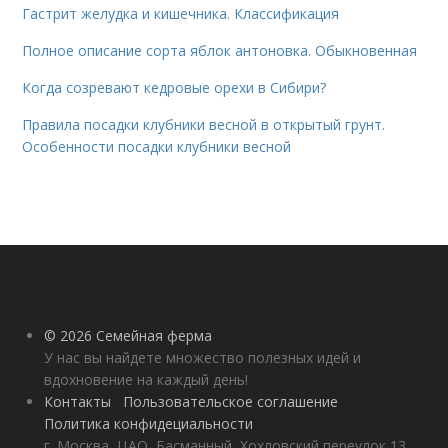
Гастрит желудка и кишечника. Классификация
Полное описание сорта яблок антоновка. Обыкновенная
Когда созревают кедровые орехи в Сибири?
Правила посадки клубники весной в открытый грунт.
Особенности посадки клубники весной
© 2026 Семейная ферма
У нас вы найдете множество полезных идей и
вдохновение на каждый день!
Контакты
Пользовательское соглашение
Политика конфидециальности
г. Москва, ЦАО, Басманный, Хохловский переулок 13