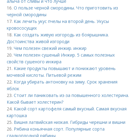
алыча от сливы и что лучше
16.
О пользе черной смородины. Что приготовить из
черной смородины
17.
Как лечить укус пчелы на второй день. Укусы
кровососущих
18.
Как создать живую изгородь из боярышника.
Достоинства живой изгороди
19.
Чем полезен свежий инжир. инжир
20.
Чем полезен сушеный Инжир. 5 самых полезных
свойств сушеного инжира
21.
Какие продукты повышают и понижают уровень
мочевой кислоты. Питьевой режим
22.
Когда убирать антоновку на зиму. Срок хранения
яблок
23.
Стоит ли паниковать из-за повышенного холестерина.
Какой бывает холестерин?
24.
Какой сорт картофеля самый вкусный. Самая вкусная
картошка
25.
Вишня латвийская низкая. Гибриды черешни и вишни
26.
Рябина коньячная сорт. Популярные сорта
сладкоплодной рябины