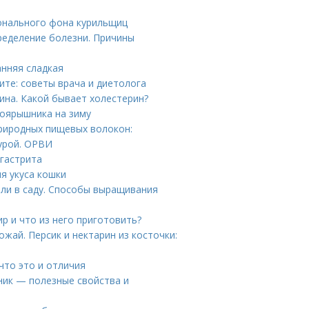
онального фона курильщиц
ределение болезни. Причины
анняя сладкая
ите: советы врача и диетолога
ина. Какой бывает холестерин?
боярышника на зиму
риродных пищевых волокон:
урой. ОРВИ
 гастрита
я укуса кошки
или в саду. Способы выращивания
р и что из него приготовить?
ожай. Персик и нектарин из косточки:
что это и отличия
ник — полезные свойства и