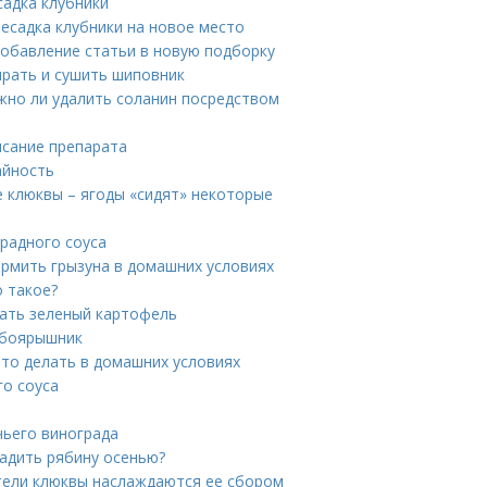
садка клубники
ресадка клубники на новое место
Добавление статьи в новую подборку
ирать и сушить шиповник
жно ли удалить соланин посредством
исание препарата
айность
е клюквы – ягоды «сидят» некоторые
градного соуса
рмить грызуна в домашних условиях
о такое?
ать зеленый картофель
 боярышник
Что делать в домашних условиях
го соуса
чьего винограда
садить рябину осенью?
ители клюквы наслаждаются ее сбором