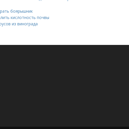
бирать боярышник
делить кислотность почвы
оусов из винограда