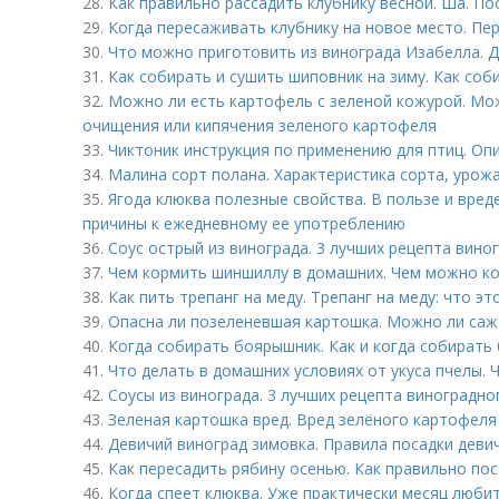
28.
Как правильно рассадить клубнику весной. Ша. По
29.
Когда пересаживать клубнику на новое место. Пе
30.
Что можно приготовить из винограда Изабелла. 
31.
Как собирать и сушить шиповник на зиму. Как соб
32.
Можно ли есть картофель с зеленой кожурой. Мо
очищения или кипячения зеленого картофеля
33.
Чиктоник инструкция по применению для птиц. Оп
34.
Малина сорт полана. Характеристика сорта, урож
35.
Ягода клюква полезные свойства. В пользе и вред
причины к ежедневному ее употреблению
36.
Соус острый из винограда. 3 лучших рецепта вино
37.
Чем кормить шиншиллу в домашних. Чем можно ко
38.
Как пить трепанг на меду. Трепанг на меду: что эт
39.
Опасна ли позеленевшая картошка. Можно ли саж
40.
Когда собирать боярышник. Как и когда собирать
41.
Что делать в домашних условиях от укуса пчелы. 
42.
Соусы из винограда. 3 лучших рецепта виноградно
43.
Зеленая картошка вред. Вред зелёного картофеля
44.
Девичий виноград зимовка. Правила посадки деви
45.
Как пересадить рябину осенью. Как правильно по
46.
Когда спеет клюква. Уже практически месяц люб