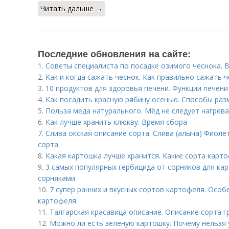
Читать дальше →
Последние обновления на сайте:
1.
Советы специалиста по посадке озимого чеснока. В
2.
Как и когда сажать чеснок. Как правильно сажать ч
3.
10 продуктов для здоровья печени. Функции печени
4.
Как посадить красную рябину осенью. Способы ра
5.
Польза меда натурального. Мёд не следует нагрева
6.
Как лучше хранить клюкву. Время сбора
7.
Слива окская описание сорта. Слива (алыча) Фиоле
сорта
8.
Какая картошка лучше хранится. Какие сорта карт
9.
3 самых популярных гербицида от сорняков для ка
сорняками
10.
7 супер ранних и вкусных сортов картофеля. Особ
картофеля
11.
Талгарская красавица описание. Описание сорта г
12.
Можно ли есть зеленую картошку. Почему нельзя