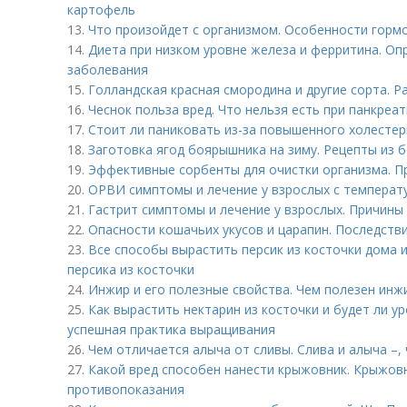
картофель
13.
Что произойдет с организмом. Особенности горм
14.
Диета при низком уровне железа и ферритина. Оп
заболевания
15.
Голландская красная смородина и другие сорта. Р
16.
Чеснок польза вред. Что нельзя есть при панкреат
17.
Стоит ли паниковать из-за повышенного холестер
18.
Заготовка ягод боярышника на зиму. Рецепты из 
19.
Эффективные сорбенты для очистки организма. П
20.
ОРВИ симптомы и лечение у взрослых с температ
21.
Гастрит симптомы и лечение у взрослых. Причины
22.
Опасности кошачьих укусов и царапин. Последстви
23.
Все способы вырастить персик из косточки дома 
персика из косточки
24.
Инжир и его полезные свойства. Чем полезен инжи
25.
Как вырастить нектарин из косточки и будет ли ур
успешная практика выращивания
26.
Чем отличается алыча от сливы. Слива и алыча –, 
27.
Какой вред способен нанести крыжовник. Крыжов
противопоказания