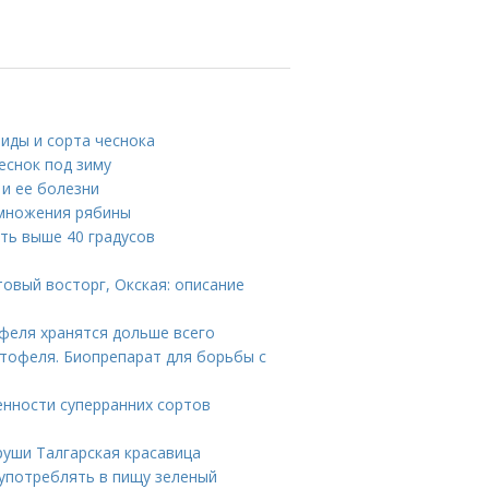
иды и сорта чеснока
еснок под зиму
 и ее болезни
змножения рябины
ть выше 40 градусов
товый восторг, Окская: описание
офеля хранятся дольше всего
ртофеля. Биопрепарат для борьбы с
енности суперранних сортов
руши Талгарская красавица
 употреблять в пищу зеленый