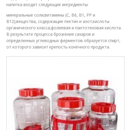
напитка входят следующие ингредиенты:
минеральные соли;витамины (С, В6, В1, РР и
В12);вещества, содержащие пектин и азот;кислоты
органического класса;фолиевая и пантотеновая кислота.
В результате процесса брожения сахаров и
определенных углеводных ферментов образуется спирт,
от которого зависит крепость конечного продукта.