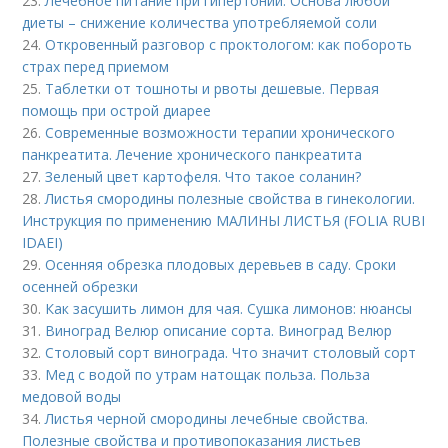
23.
Лечебное питание при гипертонии. Основа любой
диеты – снижение количества употребляемой соли
24.
Откровенный разговор с проктологом: как побороть
страх перед приемом
25.
Таблетки от тошноты и рвоты дешевые. Первая
помощь при острой диарее
26.
Современные возможности терапии хронического
панкреатита. Лечение хронического панкреатита
27.
Зеленый цвет картофеля. Что такое соланин?
28.
Листья смородины полезные свойства в гинекологии.
Инструкция по применению МАЛИНЫ ЛИСТЬЯ (FOLIA RUBI
IDAEI)
29.
Осенняя обрезка плодовых деревьев в саду. Сроки
осенней обрезки
30.
Как засушить лимон для чая. Сушка лимонов: нюансы
31.
Виноград Велюр описание сорта. Виноград Велюр
32.
Столовый сорт винограда. Что значит столовый сорт
33.
Мед с водой по утрам натощак польза. Польза
медовой воды
34.
Листья черной смородины лечебные свойства.
Полезные свойства и противопоказания листьев