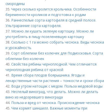
смородины
35.
Через сколько кролится крольчиха. Особенности
беременности кроликов и подготовка к родам
36.
Раннеспелые сорта картофеля в средней полосе.
Ультраранние сорта картофеля.
37.
Можно ли кушать зеленую картошку. Можно ли
употреблять в пищу позеленевшую картошку
38.
Сколько с 1 га можно собрать чеснока. Виды чеснока
и урожайность
39.
Сорт облепихи без колючек для Подмосковья. Сорта
облепихи без колючек
40.
Свойства рябины черноплодной. Чем отличается
черноплодная рябина от красной
41.
Время сбора плодов боярышника. Ягоды и
лекарственные части растения – тонкости и сроки сбора
42.
Вода утром натощак с медом. Польза медовой воды
43.
Неспелый виноград, что делать. Можно ли делать
вино из недозревшего винограда
44.
Польза и вред от чеснока. Происхождение чеснока
45.
Чем кормят шиншилл. Важные моменты при